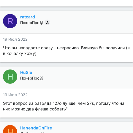
ratcard
R
ПокерПро🥈
19 Июл 2022
Что вы нападаете сразу - некрасиво. Вживую бы получили (я
в кочалку хожу)
Hu$le
H
ПокерПро🥈
19 Июл 2022
Этот вопрос из разряда "27о лучше, чем 27s, потому что на
них можно два флеша собрать".
HanendaOnFire
H