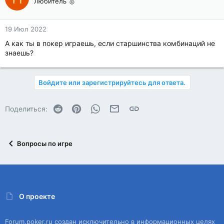
Любитель 🥇
19 Июл 2022
А как ты в покер играешь, если старшинства комбинаций не
знаешь?
Войдите или зарегистрируйтесь для ответа.
Reddit
Pinterest
WhatsApp
Электронная почта
Ссылка
Поделиться:
Вопросы по игре
О проекте
Forum.poker.ru создан исключительно в информационных целях