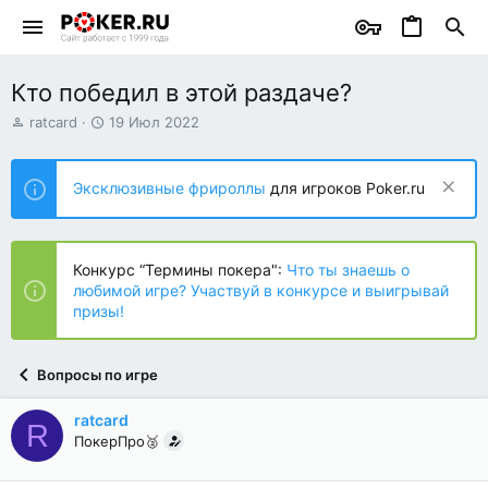
Кто победил в этой раздаче?
А
Д
ratcard
19 Июл 2022
в
а
т
т
о
а
Эксклюзивные фрироллы
для игроков Poker.ru
р
н
т
а
е
ч
м
а
Конкурс “Термины покера":
Что ты знаешь о
ы
л
любимой игре? Участвуй в конкурсе и выигрывай
а
призы!
Вопросы по игре
ratcard
R
ПокерПро🥈