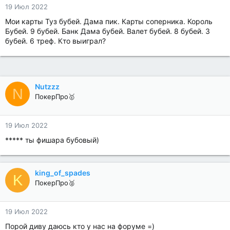
19 Июл 2022
Мои карты Туз бубей. Дама пик. Карты соперника. Король
Бубей. 9 бубей. Банк Дама бубей. Валет бубей. 8 бубей. 3
бубей. 6 треф. Кто выиграл?
Nutzzz
N
ПокерПро🥇
19 Июл 2022
***** ты фишара бубовый)
king_of_spades
K
ПокерПро🥈
19 Июл 2022
Порой диву даюсь кто у нас на форуме =)