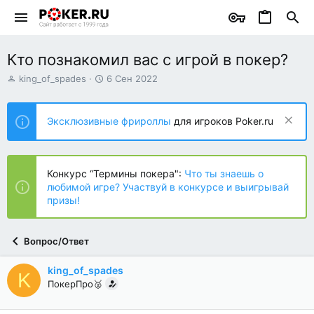
Кто познакомил вас с игрой в покер?
А
Д
king_of_spades
6 Сен 2022
в
а
т
т
о
а
Эксклюзивные фрироллы
для игроков Poker.ru
р
н
т
а
е
ч
м
а
Конкурс “Термины покера":
Что ты знаешь о
ы
л
любимой игре? Участвуй в конкурсе и выигрывай
а
призы!
Вопрос/Ответ
king_of_spades
K
ПокерПро🥈