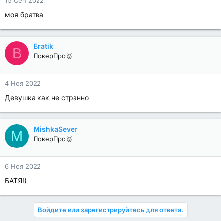
15 Сен 2022
моя братва
Bratik
B
ПокерПро🥉
4 Ноя 2022
Девушка как не странно
MishkaSever
M
ПокерПро🥉
6 Ноя 2022
БАТЯ!)
Войдите или зарегистрируйтесь для ответа.