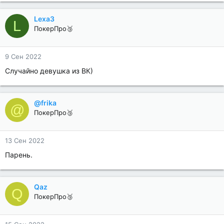
Lexa3
L
ПокерПро🥉
9 Сен 2022
Случайно девушка из ВК)
@frika
@
ПокерПро🥉
13 Сен 2022
Парень.
Qaz
Q
ПокерПро🥉