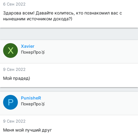
6 Сен 2022
Здарова всем! Давайте колитесь, кто познакомил вас с
нынешним источником дохода?)
Xavier
X
ПокерПро🥉
9 Сен 2022
Мой прадед)
PunisheR
P
ПокерПро🥉
9 Сен 2022
Меня мой лучший друг