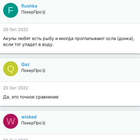
flushka
F
ПокерПро🥈
20 Окт 2022
Акулы любят есть рыбу и иногда проглатывают осла (донка),
если тот упадет в воду.
Qaz
Q
ПокерПро🥉
20 Окт 2022
Да, это точное сравнение
wicked
W
ПокерПро🥉