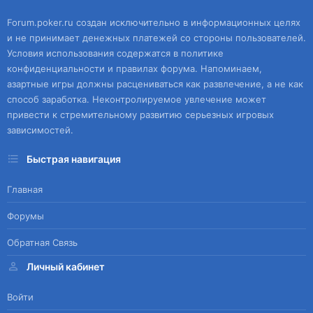
Forum.poker.ru создан исключительно в информационных целях
и не принимает денежных платежей со стороны пользователей.
Условия использования содержатся в политике
конфиденциальности и правилах форума. Напоминаем,
азартные игры должны расцениваться как развлечение, а не как
способ заработка. Неконтролируемое увлечение может
привести к стремительному развитию серьезных игровых
зависимостей.
Быстрая навигация
Главная
Форумы
Обратная Связь
Личный кабинет
Войти