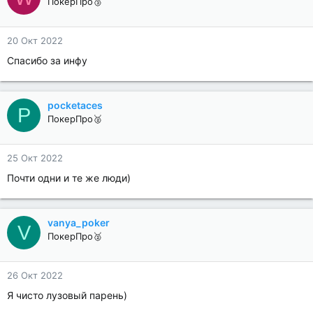
ПокерПро🥉
20 Окт 2022
Спасибо за инфу
pocketaces
P
ПокерПро🥈
25 Окт 2022
Почти одни и те же люди)
vanya_poker
V
ПокерПро🥈
26 Окт 2022
Я чисто лузовый парень)