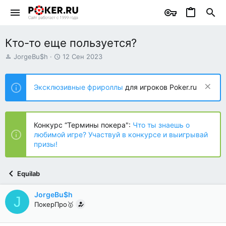
Кто-то еще пользуется?
А
Д
JorgeBu$h
12 Сен 2023
в
а
т
т
о
а
Эксклюзивные фрироллы
для игроков Poker.ru
р
н
т
а
е
ч
м
а
Конкурс “Термины покера":
Что ты знаешь о
ы
л
любимой игре? Участвуй в конкурсе и выигрывай
а
призы!
Equilab
JorgeBu$h
J
ПокерПро🥇