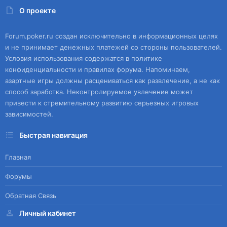
О проекте
Forum.poker.ru создан исключительно в информационных целях
и не принимает денежных платежей со стороны пользователей.
Условия использования содержатся в политике
конфиденциальности и правилах форума. Напоминаем,
азартные игры должны расцениваться как развлечение, а не как
способ заработка. Неконтролируемое увлечение может
привести к стремительному развитию серьезных игровых
зависимостей.
Быстрая навигация
Главная
Форумы
Обратная Связь
Личный кабинет