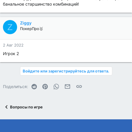
банальное старшинство комбинаций!
Ziggy
Z
ПокерПро🥇
2 Авг 2022
Игрок 2
Войдите или зарегистрируйтесь для ответа.
Reddit
Pinterest
WhatsApp
Электронная почта
Ссылка
Поделиться:
Вопросы по игре