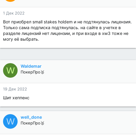
1 Дек 2022
Вот приобрел small stakes holdem и не подтянулась лицензия.
Только сама подписка подтянулась. на сайте в учетке в
разделе лицензий нет лицензии, и при входе в хм3 тоже не
могу её выбрать.
Waldemar
W
ПокерПро🥈
19 Дек 2022
Шит хеппенс
well_done
W
ПокерПро🥈