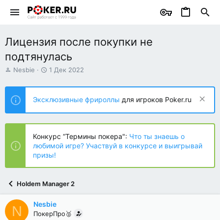
Лицензия после покупки не
подтянулась
А
Д
Nesbie
1 Дек 2022
в
а
т
т
о
а
Эксклюзивные фрироллы
для игроков Poker.ru
р
н
т
а
е
ч
м
а
Конкурс “Термины покера":
Что ты знаешь о
ы
л
любимой игре? Участвуй в конкурсе и выигрывай
а
призы!
Holdem Manager 2
Nesbie
N
ПокерПро🥈