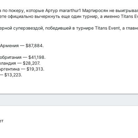
 по покеру, которые Артур mararthur1 Мартиросян не выигрывал
те официально вычеркнуть еще один турнир, а именно Titans Eve
рной суперзвездой, победившей в турнире Titans Event, а глав
, Армения — $87,884.
кобритания — $41,198.
еландия — $28,207.
Аргентина — $19,313.
— $13,223.
ет