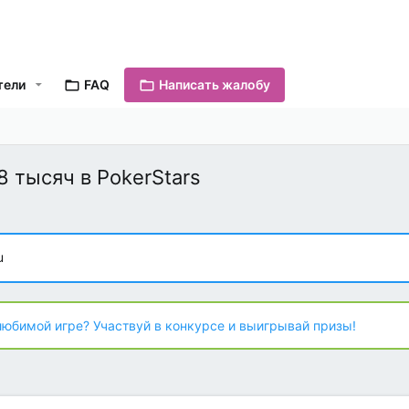
тели
FAQ
Написать жалобу
 тысяч в PokerStars
u
любимой игре? Участвуй в конкурсе и выигрывай призы!