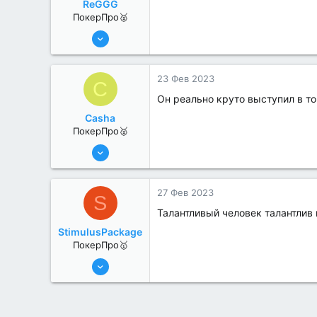
ReGGG
ПокерПро🥈
8 Июн 2022
372
0
23 Фев 2023
C
Он реально круто выступил в то
Casha
ПокерПро🥈
13 Июн 2022
394
0
27 Фев 2023
S
Талантливый человек талантлив
StimulusPackage
ПокерПро🥇
25 Июл 2022
430
2