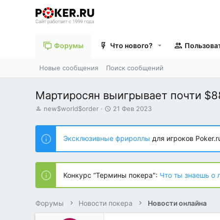
Форумы
Что нового?
Пользова
Новые сообщения
Поиск сообщений
Мартиросян выигрывает почти $88
А
Д
new$world$order
21 Фев 2023
в
а
т
т
о
а
Эксклюзивные фрироллы
для игроков Poker.r
р
н
т
а
е
ч
м
а
Конкурс “Термины покера":
Что ты знаешь о 
ы
л
а
Форумы
Новости покера
Новости онлайна