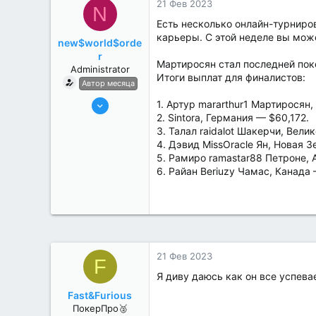
21 Фев 2023
N
Есть несколько онлайн-турниров
карьеры. C этой неделе вы може
new$world$orde
r
Мартиросян стал последней поке
Administrator
Итоги выплат для финалистов:
Автор месяца
27 Май 2022
1. Артур mararthur1 Мартиросян
2. Sintora, Германия — $60,172.
3,039
3. Талал raidalot Шакерчи, Вели
184
4. Дэвид MissOracle Ян, Новая З
5. Рамиро ramastar88 Петроне, 
6. Райан Beriuzy Чамас, Канада 
21 Фев 2023
F
Я диву даюсь как он все успева
Fast&Furious
ПокерПро🥈