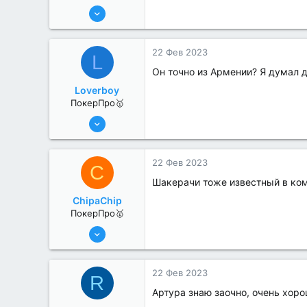
6 Июн 2022
363
2
22 Фев 2023
L
Он точно из Армении? Я думал 
Loverboy
ПокерПро🥇
8 Июн 2022
445
1
22 Фев 2023
C
Шакерачи тоже известный в ком
ChipaChip
ПокерПро🥇
8 Июн 2022
479
2
22 Фев 2023
R
Артура знаю заочно, очень хоро