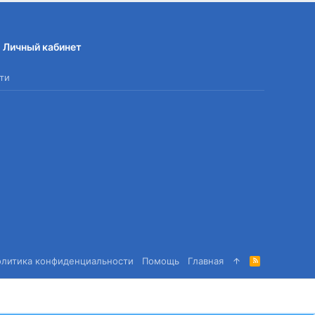
Личный кабинет
ти
олитика конфиденциальности
Помощь
Главная
R
S
S