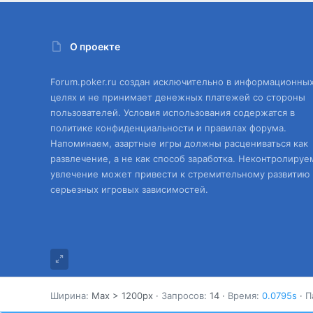
О проекте
Forum.poker.ru создан исключительно в информационны
целях и не принимает денежных платежей со стороны
пользователей. Условия использования содержатся в
политике конфиденциальности и правилах форума.
Напоминаем, азартные игры должны расцениваться как
развлечение, а не как способ заработка. Неконтролируе
увлечение может привести к стремительному развитию
серьезных игровых зависимостей.
Ширина
Запросов
14
Время
0.0795s
П