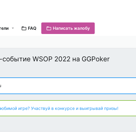
тели
FAQ
Написать жалобу
н-событие WSOP 2022 на GGPoker
u
любимой игре? Участвуй в конкурсе и выигрывай призы!