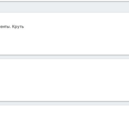
венты. Круть