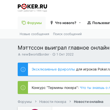
Форумы
Что нового?
Пользова
Новые сообщения
Поиск сообщений
Мэттссон выиграл главное онлай
А
Д
new$world$order
1 Окт 2022
в
а
т
т
о
а
Эксклюзивные фрироллы
для игроков Poker.r
р
н
т
а
е
ч
м
а
Конкурс “Термины покера":
Что ты знаешь о 
ы
л
а
Форумы
Новости покера
Новости онлайна