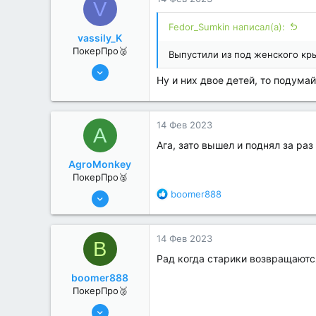
V
Fedor_Sumkin написал(а):
vassily_K
ПокерПро🥈
Выпустили из под женского кры
6 Июн 2022
Ну и них двое детей, то подума
331
2
14 Фев 2023
A
Ага, зато вышел и поднял за р
AgroMonkey
ПокерПро🥈
6 Июн 2022
Р
boomer888
е
318
а
2
к
14 Фев 2023
B
ц
и
Рад когда старики возвращают
и
boomer888
:
ПокерПро🥈
6 Июн 2022