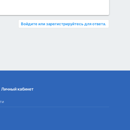
Войдите или зарегистрируйтесь для ответа.
Личный кабинет
ти