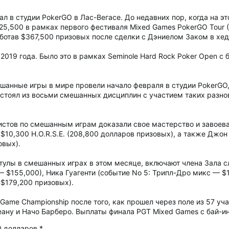
л в студии PokerGO в Лас-Вегасе. До недавних пор, когда на э
5,500 в рамках первого фестиваля Mixed Games PokerGO Tour 
ботав $367,500 призовых после сделки с Дэниелом Заком в хед
019 года. Было это в рамках Seminole Hard Rock Poker Open с ба
ешанные игры в мире провели начало февраля в студии PokerGO
стоял из восьми смешанных дисциплин с участием таких разновид
стов по смешанным играм доказали свое мастерство и завоевал
 $10,300 H.O.R.S.E. (208,800 долларов призовых), а также Джо
овых).
тулы в смешанных играх в этом месяце, включают члена Зала с
 $155,000), Ника Гуагенти (событие No 5: Трипл-Дро микс — $17
 $179,200 призовых).
Game Championship после того, как прошел через поле из 57 уч
ну и Начо Барберо. Выплаты финала PGT Mixed Games с бай-и
 долларов *