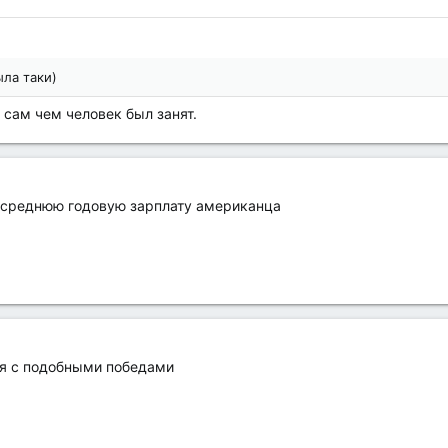
ла таки)
й сам чем человек был занят.
аз среднюю годовую зарплату американца
ся с подобными победами