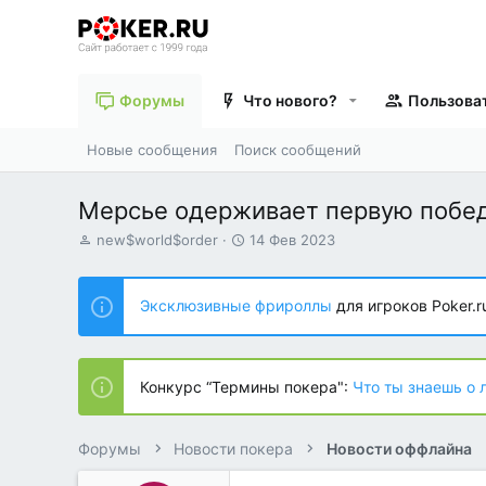
Форумы
Что нового?
Пользова
Новые сообщения
Поиск сообщений
Мерсье одерживает первую победу
А
Д
new$world$order
14 Фев 2023
в
а
т
т
о
а
Эксклюзивные фрироллы
для игроков Poker.r
р
н
т
а
е
ч
м
а
Конкурс “Термины покера":
Что ты знаешь о 
ы
л
а
Форумы
Новости покера
Новости оффлайна