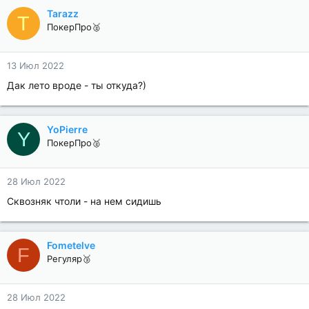
Tarazz
T
ПокерПро🥈
13 Июл 2022
Дак лето вроде - ты откуда?)
YoPierre
Y
ПокерПро🥈
28 Июл 2022
Сквозняк чтоли - на нем сидишь
Fometelve
F
Регуляр🥉
28 Июл 2022