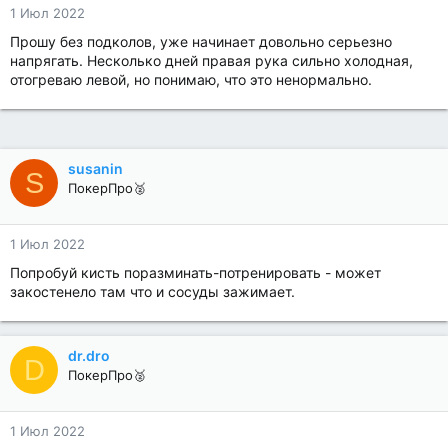
1 Июл 2022
Прошу без подколов, уже начинает довольно серьезно
напрягать. Несколько дней правая рука сильно холодная,
отогреваю левой, но понимаю, что это ненормально.
susanin
S
ПокерПро🥈
1 Июл 2022
Попробуй кисть поразминать-потренировать - может
закостенело там что и сосуды зажимает.
dr.dro
D
ПокерПро🥈
1 Июл 2022