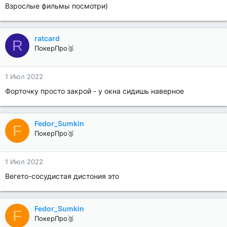
Взрослые фильмы посмотри)
ratcard
R
ПокерПро🥈
1 Июл 2022
Форточку просто закрой - у окна сидишь наверное
Fedor_Sumkin
F
ПокерПро🥈
1 Июл 2022
Вегето-сосудистая дистония это
Fedor_Sumkin
F
ПокерПро🥈