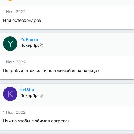
1 Июл 2022
Или остеохондроз
YoPierre
Y
ПокерПро🥈
1 Июл 2022
Попробуй отвечься и поотжимайся на пальцах
kei$ha
K
ПокерПро🥈
1 Июл 2022
Нужно чтобы любимая согрела)