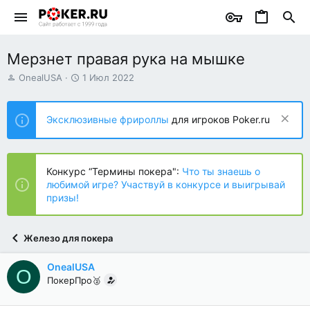
Мерзнет правая рука на мышке
А
Д
OnealUSA
1 Июл 2022
в
а
т
т
о
а
Эксклюзивные фрироллы
для игроков Poker.ru
р
н
т
а
е
ч
м
а
Конкурс “Термины покера":
Что ты знаешь о
ы
л
любимой игре? Участвуй в конкурсе и выигрывай
а
призы!
Железо для покера
OnealUSA
O
ПокерПро🥈