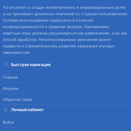
Forum.poker.ru создан исключительно в информационных целях
и не принимает денежных платежей со стороны пользователей.
Условия использования содержатся в политике
конфиденциальности и правилах форума. Напоминаем,
азартные игры должны расцениваться как развлечение, а не как
способ заработка. Неконтролируемое увлечение может
привести к стремительному развитию серьезных игровых
зависимостей.
Быстрая навигация
Главная
Форумы
Обратная Связь
Личный кабинет
Войти