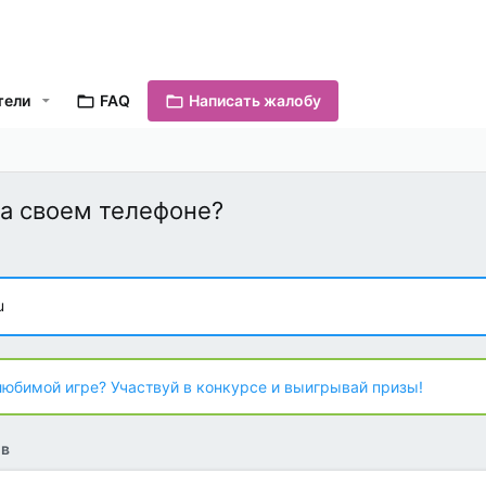
тели
FAQ
Написать жалобу
на своем телефоне?
u
любимой игре? Участвуй в конкурсе и выигрывай призы!
ов