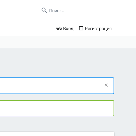
Вход
Регистрация