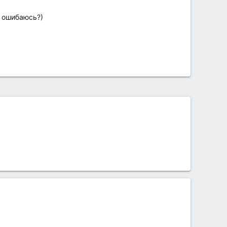
я ошибаюсь?)