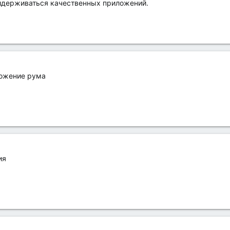
ридерживаться качественных приложений.
ложение рума
ия