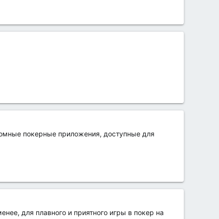
ономные покерные приложения, доступные для
нее, для плавного и приятного игры в покер на