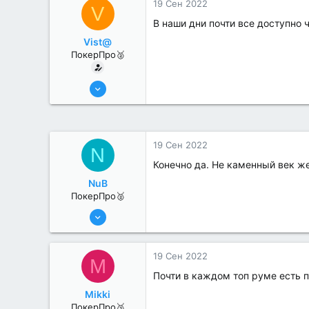
19 Сен 2022
V
В наши дни почти все доступно
Vist@
ПокерПро🥈
25 Июл 2022
378
1
19 Сен 2022
N
Конечно да. Не каменный век ж
NuB
ПокерПро🥈
25 Июл 2022
285
2
19 Сен 2022
M
Почти в каждом топ руме есть 
Mikki
ПокерПро🥉