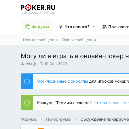
Форумы
Что нового?
Пользова
Новые сообщения
Поиск сообщений
Могу ли я играть в онлайн-покер 
А
Д
Vist@
19 Сен 2022
в
а
т
т
о
а
Эксклюзивные фрироллы
для игроков Poker.r
р
н
т
а
е
ч
м
а
Конкурс “Термины покера":
Что ты знаешь о 
ы
л
а
Форумы
Покер-румы
Обсуждение покеррум