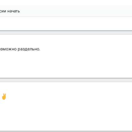
сии начать
возможно раздельно.
!