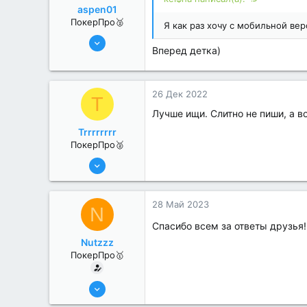
aspen01
ПокерПро🥈
Я как раз хочу с мобильной вер
13 Июн 2022
Вперед детка)
330
0
26 Дек 2022
T
Лучше ищи. Слитно не пиши, а 
Trrrrrrrr
ПокерПро🥈
25 Июл 2022
386
1
28 Май 2023
N
Спасибо всем за ответы друзья
Nutzzz
ПокерПро🥇
8 Июн 2022
477