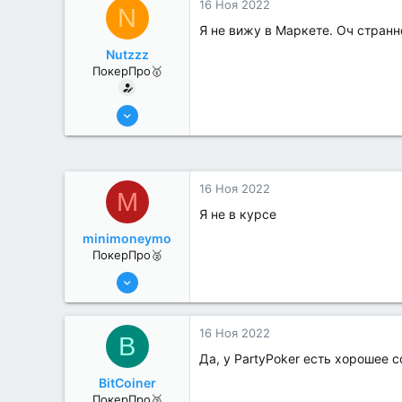
16 Ноя 2022
N
Я не вижу в Маркете. Оч странн
Nutzzz
ПокерПро🥇
8 Июн 2022
477
4
16 Ноя 2022
M
Я не в курсе
minimoneymo
ПокерПро🥈
8 Июн 2022
331
0
16 Ноя 2022
B
Да, у PartyPoker есть хорошее 
BitCoiner
ПокерПро🥈