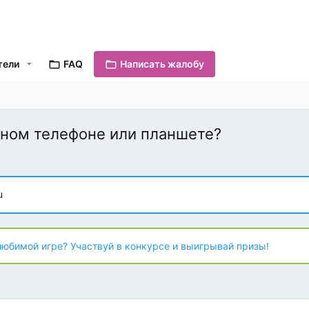
тели
FAQ
Написать жалобу
льном телефоне или планшете?
u
любимой игре? Участвуй в конкурсе и выигрывай призы!