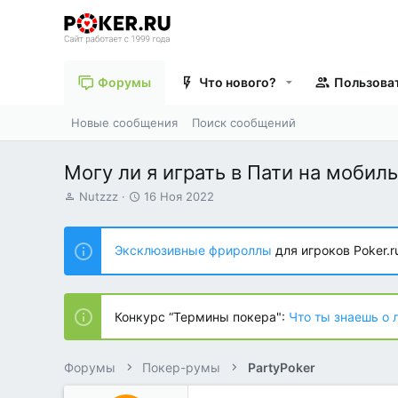
Форумы
Что нового?
Пользова
Новые сообщения
Поиск сообщений
Могу ли я играть в Пати на моби
А
Д
Nutzzz
16 Ноя 2022
в
а
т
т
о
а
Эксклюзивные фрироллы
для игроков Poker.r
р
н
т
а
е
ч
м
а
Конкурс “Термины покера":
Что ты знаешь о 
ы
л
а
Форумы
Покер-румы
PartyPoker