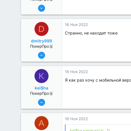
8 Июн 2022
312
0
16 Ноя 2022
D
Странно, не находит тоже
dmitry999
ПокерПро🥈
8 Июн 2022
342
1
16 Ноя 2022
K
Я как раз хочу с мобильной вер
kei$ha
ПокерПро🥈
8 Июн 2022
395
0
16 Ноя 2022
A
kei$ha написал(а):