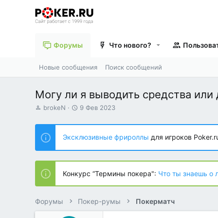
Форумы
Что нового?
Пользова
Новые сообщения
Поиск сообщений
Могу ли я выводить средства ил
А
Д
brokeN
9 Фев 2023
в
а
т
т
о
а
Эксклюзивные фрироллы
для игроков Poker.r
р
н
т
а
е
ч
м
а
Конкурс “Термины покера":
Что ты знаешь о 
ы
л
а
Форумы
Покер-румы
Покерматч