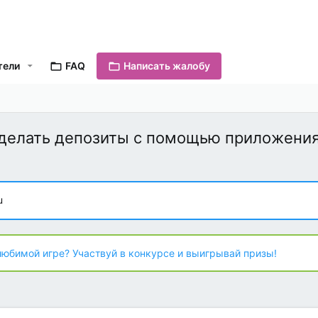
тели
FAQ
Написать жалобу
и делать депозиты с помощью приложени
u
любимой игре? Участвуй в конкурсе и выигрывай призы!