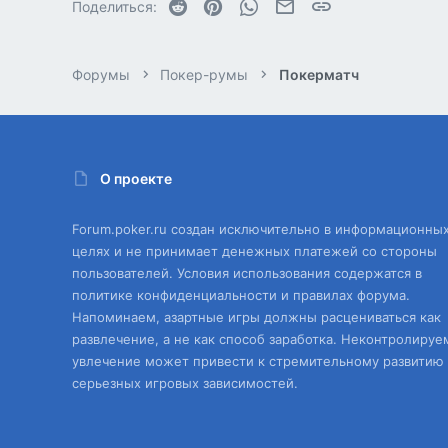
Reddit
Pinterest
WhatsApp
Электронная почта
Ссылка
Поделиться:
Форумы
Покер-румы
Покерматч
О проекте
Forum.poker.ru создан исключительно в информационны
целях и не принимает денежных платежей со стороны
пользователей. Условия использования содержатся в
политике конфиденциальности и правилах форума.
Напоминаем, азартные игры должны расцениваться как
развлечение, а не как способ заработка. Неконтролируе
увлечение может привести к стремительному развитию
серьезных игровых зависимостей.