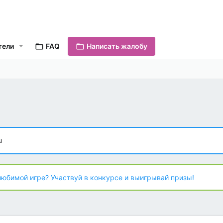
тели
FAQ
Написать жалобу
u
любимой игре? Участвуй в конкурсе и выигрывай призы!