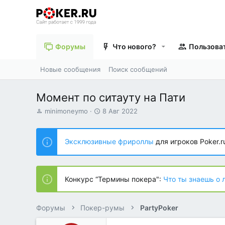
Форумы
Что нового?
Пользова
Новые сообщения
Поиск сообщений
Момент по ситауту на Пати
А
Д
minimoneymo
8 Авг 2022
в
а
т
т
о
а
Эксклюзивные фрироллы
для игроков Poker.r
р
н
т
а
е
ч
м
а
Конкурс “Термины покера":
Что ты знаешь о 
ы
л
а
Форумы
Покер-румы
PartyPoker