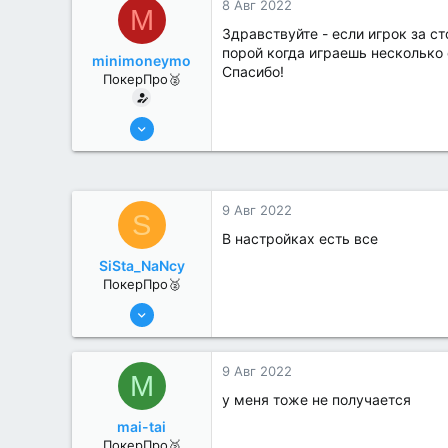
8 Авг 2022
M
Здравствуйте - если игрок за сто
порой когда играешь несколько 
minimoneymo
Спасибо!
ПокерПро🥈
8 Июн 2022
331
0
9 Авг 2022
S
В настройках есть все
SiSta_NaNcy
ПокерПро🥈
6 Июн 2022
359
4
9 Авг 2022
M
у меня тоже не получается
mai-tai
ПокерПро🥈