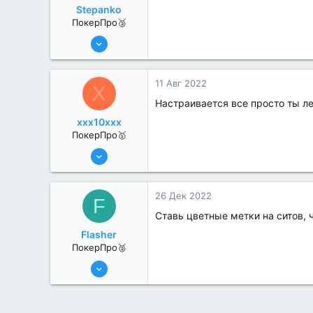
Stepanko
ПокерПро🥈
13 Июн 2022
279
1
11 Авг 2022
X
Настраивается все просто ты ле
xxx10xxx
ПокерПро🥇
13 Июн 2022
433
1
26 Дек 2022
F
Ставь цветные метки на ситов, ч
Flasher
ПокерПро🥈
25 Июл 2022
282
2