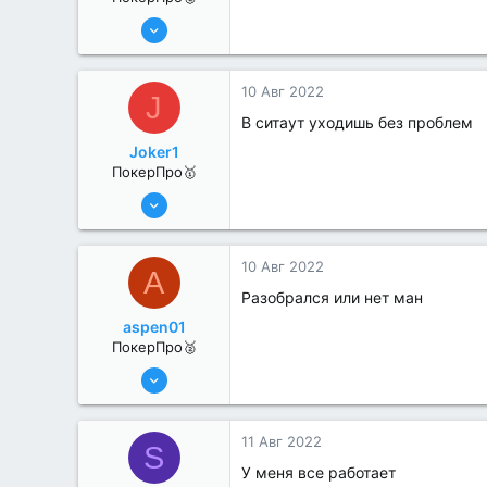
6 Июн 2022
294
0
10 Авг 2022
J
В ситаут уходишь без проблем
Joker1
ПокерПро🥇
8 Июн 2022
455
1
10 Авг 2022
A
Разобрался или нет ман
aspen01
ПокерПро🥈
13 Июн 2022
330
0
11 Авг 2022
S
У меня все работает