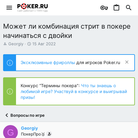
Может ли комбинация стрит в покере
начинаться с двойки
А
Д
Georgiy
15 Авг 2022
в
а
т
т
о
а
Эксклюзивные фрироллы
для игроков Poker.ru
р
н
т
а
е
ч
м
а
Конкурс “Термины покера":
Что ты знаешь о
ы
л
любимой игре? Участвуй в конкурсе и выигрывай
а
призы!
Вопросы по игре
Georgiy
G
ПокерПро🥈