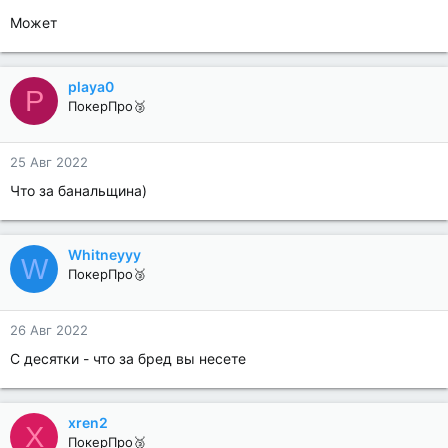
Может
playa0
P
ПокерПро🥉
25 Авг 2022
Что за банальщина)
Whitneyyy
W
ПокерПро🥉
26 Авг 2022
С десятки - что за бред вы несете
xren2
X
ПокерПро🥉