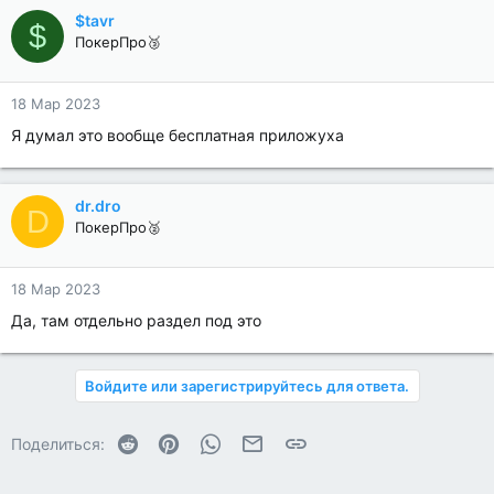
$tavr
$
ПокерПро🥉
18 Мар 2023
Я думал это вообще бесплатная приложуха
dr.dro
D
ПокерПро🥈
18 Мар 2023
Да, там отдельно раздел под это
Войдите или зарегистрируйтесь для ответа.
Reddit
Pinterest
WhatsApp
Электронная почта
Ссылка
Поделиться: