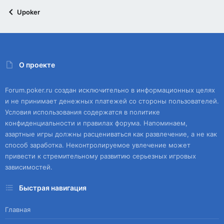
Upoker
О проекте
Forum.poker.ru создан исключительно в информационных целях
и не принимает денежных платежей со стороны пользователей.
Условия использования содержатся в политике
конфиденциальности и правилах форума. Напоминаем,
азартные игры должны расцениваться как развлечение, а не как
способ заработка. Неконтролируемое увлечение может
привести к стремительному развитию серьезных игровых
зависимостей.
Быстрая навигация
Главная