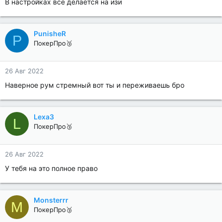
В настройках все делается на изи
PunisheR
P
ПокерПро🥉
26 Авг 2022
Наверное рум стремный вот ты и переживаешь бро
Lexa3
L
ПокерПро🥉
26 Авг 2022
У тебя на это полное право
Monsterrr
M
ПокерПро🥉