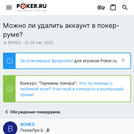
Можно ли удалить аккаунт в покер-
руме?
А
Д
BONES
26 Авг 2022
в
а
т
т
о
а
Эксклюзивные фрироллы
для игроков Poker.ru
р
н
т
а
е
ч
м
а
Конкурс “Термины покера":
Что ты знаешь о
ы
л
любимой игре? Участвуй в конкурсе и выигрывай
а
призы!
Обсуждение покеррумов
BONES
B
ПокерПро🥉