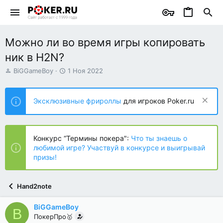
Можно ли во время игры копировать
ник в H2N?
А
Д
BiGGameBoy
1 Ноя 2022
в
а
т
т
о
а
Эксклюзивные фрироллы
для игроков Poker.ru
р
н
т
а
е
ч
м
а
Конкурс “Термины покера":
Что ты знаешь о
ы
л
любимой игре? Участвуй в конкурсе и выигрывай
а
призы!
Hand2note
BiGGameBoy
B
ПокерПро🥇