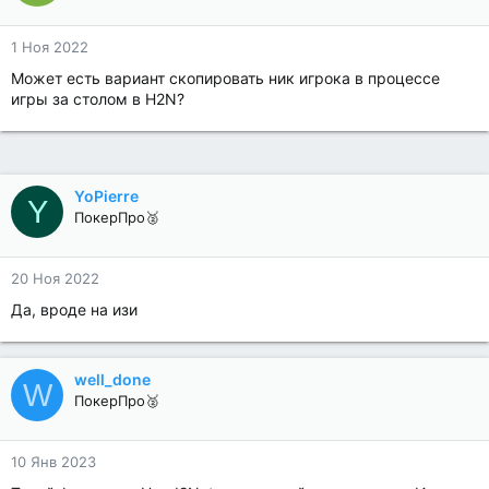
1 Ноя 2022
Может есть вариант скопировать ник игрока в процессе
игры за столом в H2N?
YoPierre
Y
ПокерПро🥈
20 Ноя 2022
Да, вроде на изи
well_done
W
ПокерПро🥈
10 Янв 2023