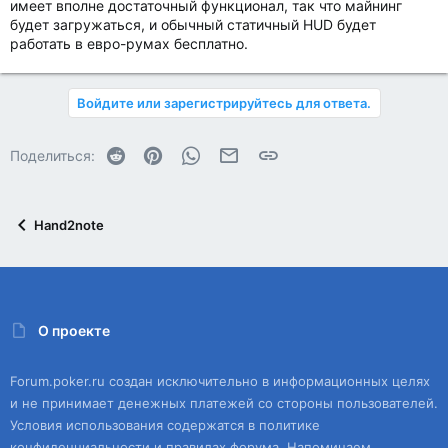
имеет вполне достаточный функционал, так что майнинг
будет загружаться, и обычный статичный HUD будет
работать в евро-румах бесплатно.
Войдите или зарегистрируйтесь для ответа.
Reddit
Pinterest
WhatsApp
Электронная почта
Ссылка
Поделиться:
Hand2note
О проекте
Forum.poker.ru создан исключительно в информационных целях
и не принимает денежных платежей со стороны пользователей.
Условия использования содержатся в политике
конфиденциальности и правилах форума. Напоминаем,