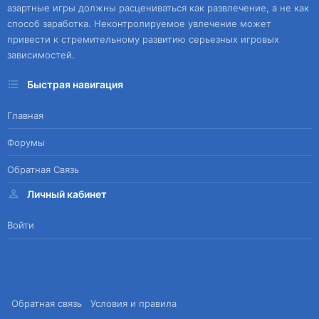
азартные игры должны расцениваться как развлечение, а не как
способ заработка. Неконтролируемое увлечение может
привести к стремительному развитию серьезных игровых
зависимостей.
Быстрая навигация
Главная
Форумы
Обратная Связь
Личный кабинет
Войти
Обратная связь
Условия и правила