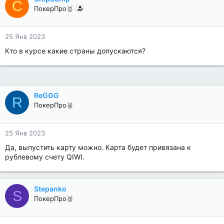
C
ПокерПро🥇
25 Янв 2023
Кто в курсе какие страны допускаются?
ReGGG
R
ПокерПро🥈
25 Янв 2023
Да, выпустить карту можно. Карта будет привязана к
рублевому счету QIWI.
Stepanko
S
ПокерПро🥈