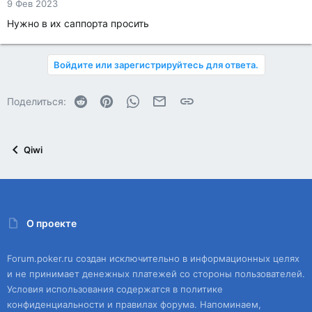
9 Фев 2023
Нужно в их саппорта просить
Войдите или зарегистрируйтесь для ответа.
Reddit
Pinterest
WhatsApp
Электронная почта
Ссылка
Поделиться:
Qiwi
О проекте
Forum.poker.ru создан исключительно в информационных целях
и не принимает денежных платежей со стороны пользователей.
Условия использования содержатся в политике
конфиденциальности и правилах форума. Напоминаем,