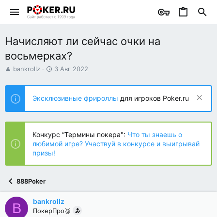
Начисляют ли сейчас очки на
восьмерках?
А
Д
bankrollz
3 Авг 2022
в
а
т
т
о
а
Эксклюзивные фрироллы
для игроков Poker.ru
р
н
т
а
е
ч
м
а
Конкурс “Термины покера":
Что ты знаешь о
ы
л
любимой игре? Участвуй в конкурсе и выигрывай
а
призы!
888Poker
bankrollz
B
ПокерПро🥈