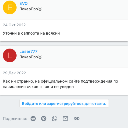
EVO
E
ПокерПро🥈
24 Окт 2022
Уточни в саппорта на всякий
Loser777
L
ПокерПро🥈
29 Дек 2022
Как ни странно, на официальном сайте подтверждения по
начисления очков я так и не увидел
Войдите или зарегистрируйтесь для ответа.
Reddit
Pinterest
WhatsApp
Электронная почта
Ссылка
Поделиться: