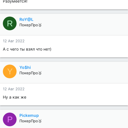
Разумеется!
RoY@L
R
ПокерПро🥈
12 Авг 2022
А с чего ты взял что нет)
Yo$hi
Y
ПокерПро🥈
12 Авг 2022
Ну а как же
Pickemup
P
ПокерПро🥉