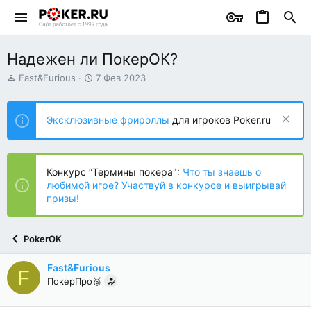
Надежен ли ПокерОК?
А
Д
Fast&Furious
7 Фев 2023
в
а
т
т
о
а
Эксклюзивные фрироллы
для игроков Poker.ru
р
н
т
а
е
ч
м
а
Конкурс “Термины покера":
Что ты знаешь о
ы
л
любимой игре? Участвуй в конкурсе и выигрывай
а
призы!
PokerOK
Fast&Furious
F
ПокерПро🥈