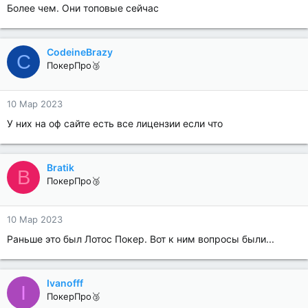
Более чем. Они топовые сейчас
CodeineBrazy
C
ПокерПро🥉
10 Мар 2023
У них на оф сайте есть все лицензии если что
Bratik
B
ПокерПро🥉
10 Мар 2023
Раньше это был Лотос Покер. Вот к ним вопросы были...
Ivanofff
I
ПокерПро🥉