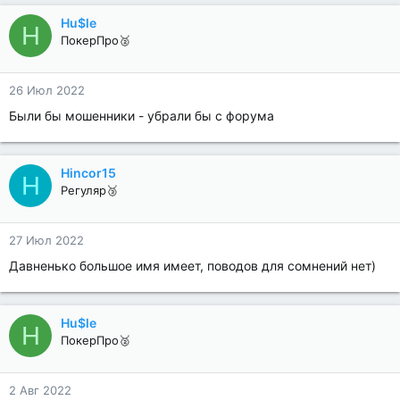
Hu$le
H
ПокерПро🥈
26 Июл 2022
Были бы мошенники - убрали бы с форума
Hincor15
H
Регуляр🥉
27 Июл 2022
Давненько большое имя имеет, поводов для сомнений нет)
Hu$le
H
ПокерПро🥈
2 Авг 2022