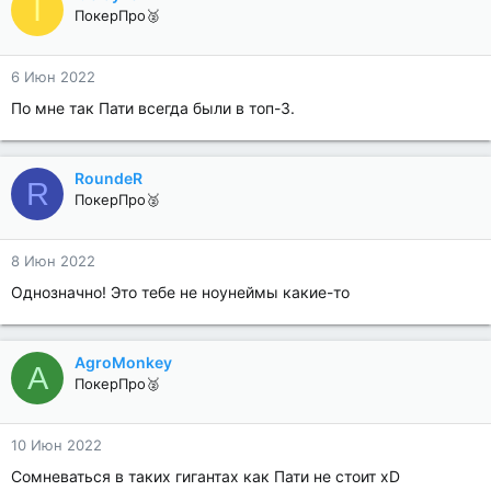
I
ПокерПро🥈
6 Июн 2022
По мне так Пати всегда были в топ-3.
RoundeR
R
ПокерПро🥈
8 Июн 2022
Однозначно! Это тебе не ноунеймы какие-то
AgroMonkey
A
ПокерПро🥈
10 Июн 2022
Сомневаться в таких гигантах как Пати не стоит xD