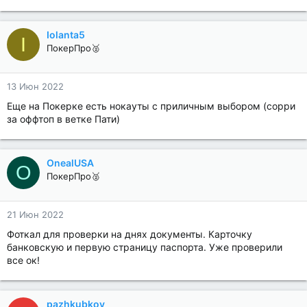
Iolanta5
I
ПокерПро🥈
13 Июн 2022
Еще на Покерке есть нокауты с приличным выбором (сорри
за оффтоп в ветке Пати)
OnealUSA
O
ПокерПро🥈
21 Июн 2022
Фоткал для проверки на днях документы. Карточку
банковскую и первую страницу паспорта. Уже проверили
все ок!
pazhkubkov