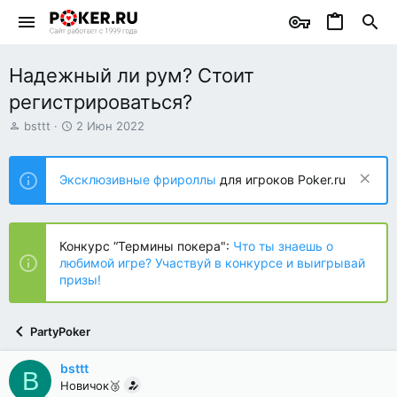
Надежный ли рум? Стоит
регистрироваться?
А
Д
bsttt
2 Июн 2022
в
а
т
т
о
а
Эксклюзивные фрироллы
для игроков Poker.ru
р
н
т
а
е
ч
м
а
Конкурс “Термины покера":
Что ты знаешь о
ы
л
любимой игре? Участвуй в конкурсе и выигрывай
а
призы!
PartyPoker
bsttt
B
Новичок🥉