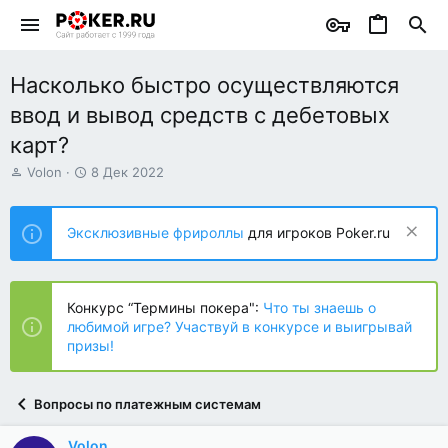
Насколько быстро осуществляются
ввод и вывод средств с дебетовых
карт?
А
Д
Volon
8 Дек 2022
в
а
т
т
о
а
Эксклюзивные фрироллы
для игроков Poker.ru
р
н
т
а
е
ч
м
а
Конкурс “Термины покера":
Что ты знаешь о
ы
л
любимой игре? Участвуй в конкурсе и выигрывай
а
призы!
Вопросы по платежным системам
Volon