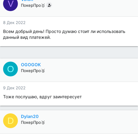
V
ПокерПро🥇
8 Дек 2022
Всем добрый день! Просто думаю стоит ли использовать
данный вид платежей.
OGOGOK
O
ПокерПро🥈
9 Дек 2022
Тоже послушаю, вдруг заинтересует
Dylan20
D
ПокерПро🥉