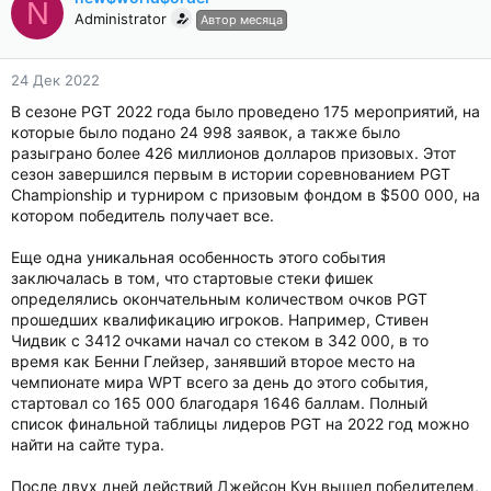
N
Administrator
Автор месяца
24 Дек 2022
В сезоне PGT 2022 года было проведено 175 мероприятий, на
которые было подано 24 998 заявок, а также было
разыграно более 426 миллионов долларов призовых. Этот
сезон завершился первым в истории соревнованием PGT
Championship и турниром с призовым фондом в $500 000, на
котором победитель получает все.
Еще одна уникальная особенность этого события
заключалась в том, что стартовые стеки фишек
определялись окончательным количеством очков PGT
прошедших квалификацию игроков. Например, Стивен
Чидвик с 3412 очками начал со стеком в 342 000, в то
время как Бенни Глейзер, занявший второе место на
чемпионате мира WPT всего за день до этого события,
стартовал со 165 000 благодаря 1646 баллам. Полный
список финальной таблицы лидеров PGT на 2022 год можно
найти на сайте тура.
После двух дней действий Джейсон Кун вышел победителем,