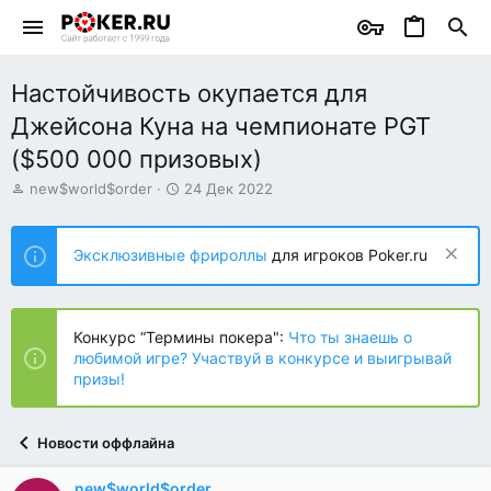
Настойчивость окупается для
Джейсона Куна на чемпионате PGT
($500 000 призовых)
А
Д
new$world$order
24 Дек 2022
в
а
т
т
о
а
Эксклюзивные фрироллы
для игроков Poker.ru
р
н
т
а
е
ч
м
а
Конкурс “Термины покера":
Что ты знаешь о
ы
л
любимой игре? Участвуй в конкурсе и выигрывай
а
призы!
Новости оффлайна
new$world$order