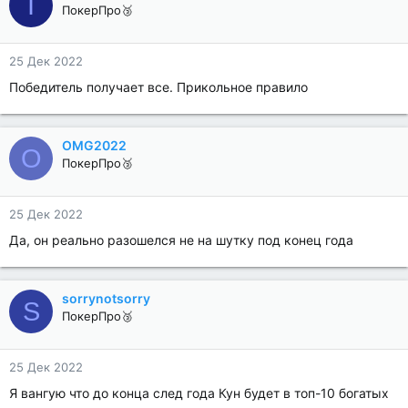
I
ПокерПро🥉
25 Дек 2022
Победитель получает все. Прикольное правило
OMG2022
O
ПокерПро🥉
25 Дек 2022
Да, он реально разошелся не на шутку под конец года
sorrynotsorry
S
ПокерПро🥉
25 Дек 2022
Я вангую что до конца след года Кун будет в топ-10 богатых