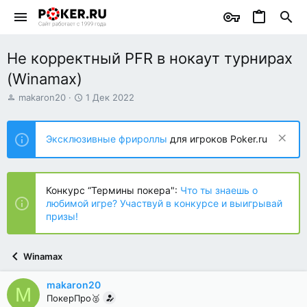
Не корректный PFR в нокаут турнирах
(Winamax)
А
Д
makaron20
1 Дек 2022
в
а
т
т
о
а
Эксклюзивные фрироллы
для игроков Poker.ru
р
н
т
а
е
ч
м
а
Конкурс “Термины покера":
Что ты знаешь о
ы
л
любимой игре? Участвуй в конкурсе и выигрывай
а
призы!
Winamax
makaron20
M
ПокерПро🥈