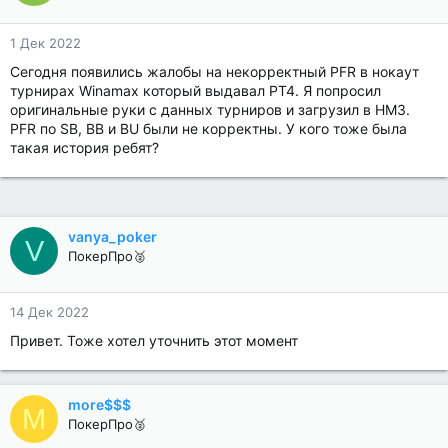
1 Дек 2022
Сегодня появились жалобы на некорректный PFR в нокаут
турнирах Winamax который выдавал PT4. Я попросил
оригинальные руки с данных турниров и загрузил в HM3.
PFR по SB, BB и BU были не корректны. У кого тоже была
такая история ребят?
vanya_poker
V
ПокерПро🥈
14 Дек 2022
Привет. Тоже хотел уточнить этот момент
more$$$
M
ПокерПро🥈