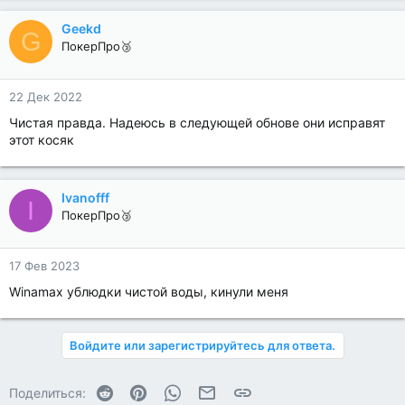
Geekd
G
ПокерПро🥉
22 Дек 2022
Чистая правда. Надеюсь в следующей обнове они исправят
этот косяк
Ivanofff
I
ПокерПро🥉
17 Фев 2023
Winamax ублюдки чистой воды, кинули меня
Войдите или зарегистрируйтесь для ответа.
Reddit
Pinterest
WhatsApp
Электронная почта
Ссылка
Поделиться: