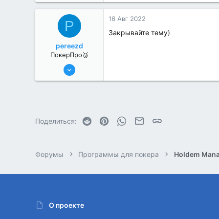
0
16 Авг 2022
P
Закрывайте тему)
pereezd
ПокерПро🥉
6 Июн 2022
225
1
Reddit
Pinterest
WhatsApp
Электронная почта
Ссылка
Поделиться:
Форумы
Программы для покера
Holdem Mana
О проекте