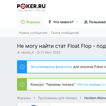
Форумы
Что нового?
Пользова
Новые сообщения
Поиск сообщений
Не могу найти стат Float Flop - п
А
Д
vassily_K
21 Июл 2022
в
а
т
т
о
а
Эксклюзивные фрироллы
для игроков Poker.r
р
н
т
а
е
ч
м
а
Конкурс “Термины покера":
Что ты знаешь о 
ы
л
а
Форумы
Программы для покера
Holdem Mana