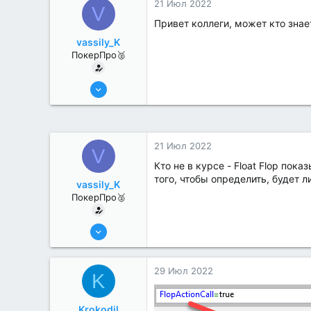
21 Июл 2022
V
Привет коллеги, может кто знает
vassily_K
ПокерПро🥈
6 Июн 2022
331
2
21 Июл 2022
V
Кто не в курсе - Float Flop пок
того, чтобы определить, будет л
vassily_K
ПокерПро🥈
6 Июн 2022
331
2
29 Июл 2022
K
Krokodil