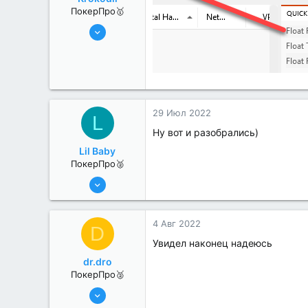
ПокерПро🥇
25 Июл 2022
416
2
29 Июл 2022
L
Ну вот и разобрались)
Lil Baby
ПокерПро🥈
8 Июн 2022
364
1
4 Авг 2022
D
Увидел наконец надеюсь
dr.dro
ПокерПро🥈
6 Июн 2022
291