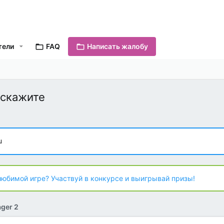
тели
FAQ
Написать жалобу
одскажите
u
любимой игре? Участвуй в конкурсе и выигрывай призы!
ger 2