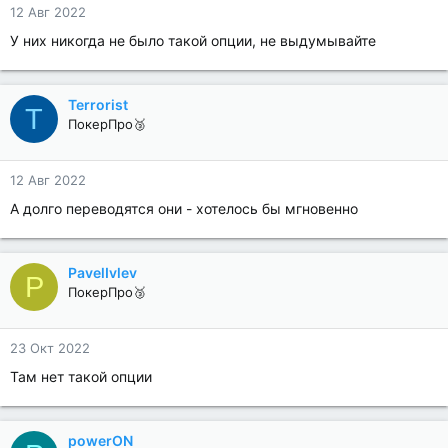
12 Авг 2022
У них никогда не было такой опции, не выдумывайте
Terrorist
T
ПокерПро🥉
12 Авг 2022
А долго переводятся они - хотелось бы мгновенно
PavelIvlev
P
ПокерПро🥉
23 Окт 2022
Там нет такой опции
powerON