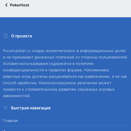
PokerHost
О проекте
Forum.poker.ru создан исключительно в информационных целях
и не принимает денежных платежей со стороны пользователей.
Условия использования содержатся в политике
конфиденциальности и правилах форума. Напоминаем,
азартные игры должны расцениваться как развлечение, а не как
способ заработка. Неконтролируемое увлечение может
привести к стремительному развитию серьезных игровых
зависимостей.
Быстрая навигация
Главная