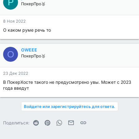
P
ПокерПро🥈
8 Ноя 2022
О каком руме речь то
OWEEE
O
ПокерПро🥉
23 Дек 2022
В ПокерХосте такого не предусмотрено увы. Может с 2023
года введут
Войдите или зарегистрируйтесь для ответа.
Reddit
Pinterest
WhatsApp
Электронная почта
Ссылка
Поделиться: