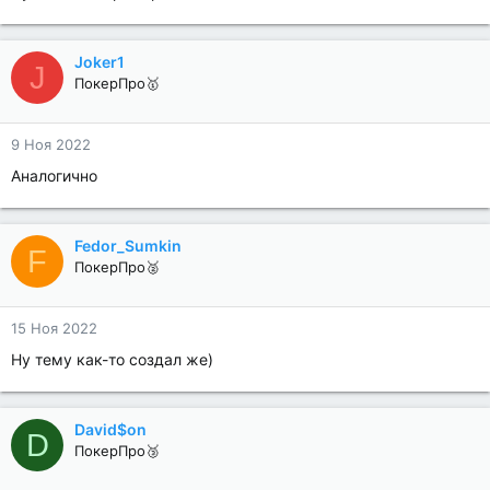
Joker1
J
ПокерПро🥇
9 Ноя 2022
Аналогично
Fedor_Sumkin
F
ПокерПро🥈
15 Ноя 2022
Ну тему как-то создал же)
David$on
D
ПокерПро🥉