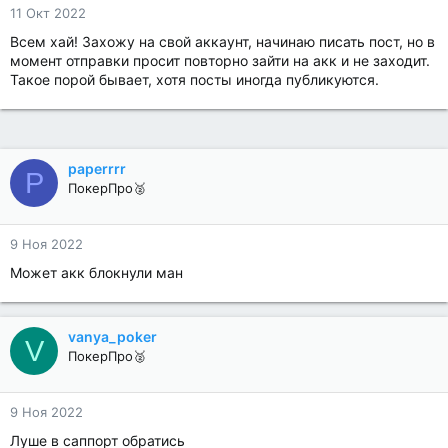
11 Окт 2022
Всем хай! Захожу на свой аккаунт, начинаю писать пост, но в
момент отправки просит повторно зайти на акк и не заходит.
Такое порой бывает, хотя посты иногда публикуются.
paperrrr
P
ПокерПро🥈
9 Ноя 2022
Может акк блокнули ман
vanya_poker
V
ПокерПро🥈
9 Ноя 2022
Луше в саппорт обратись