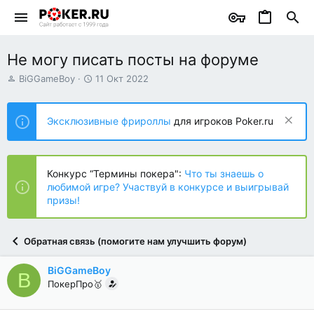
Не могу писать посты на форуме
А
Д
BiGGameBoy
11 Окт 2022
в
а
т
т
о
а
Эксклюзивные фрироллы
для игроков Poker.ru
р
н
т
а
е
ч
м
а
Конкурс “Термины покера":
Что ты знаешь о
ы
л
любимой игре? Участвуй в конкурсе и выигрывай
а
призы!
Обратная связь (помогите нам улучшить форум)
BiGGameBoy
B
ПокерПро🥇