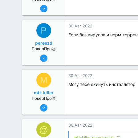
6 Июн 2022
231
1
30 Авг 2022
P
Если без вирусов и норм торрент
pereezd
ПокерПро🥉
6 Июн 2022
225
1
30 Авг 2022
M
Могу тебе скинуть инсталлятор
mtt-killer
ПокерПро🥈
6 Июн 2022
265
1
30 Авг 2022
@
mtt-killer написал(а):