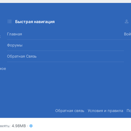
Быстрая навигация
Главная
Вой
х
Форумы
Обратная Связь
мое
Обратная связь
Условия и правила
П
амять
4.98MB