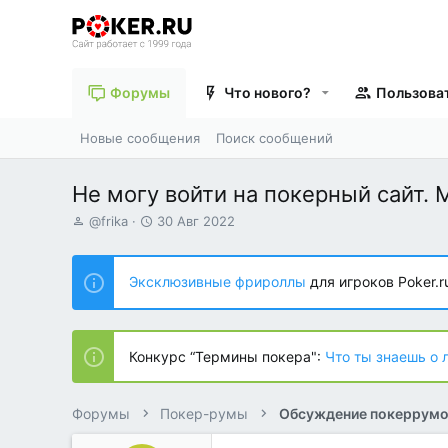
Форумы
Что нового?
Пользова
Новые сообщения
Поиск сообщений
Не могу войти на покерный сайт. 
А
Д
@frika
30 Авг 2022
в
а
т
т
о
а
Эксклюзивные фрироллы
для игроков Poker.r
р
н
т
а
е
ч
м
а
Конкурс “Термины покера":
Что ты знаешь о 
ы
л
а
Форумы
Покер-румы
Обсуждение покеррум