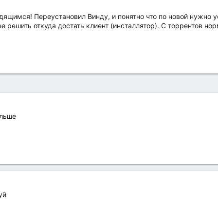
дящимся! Переустановил Винду, и понятно что по новой нужно 
ее решить откуда достать клиент (инсталлятор). С торрентов но
ольше
уй