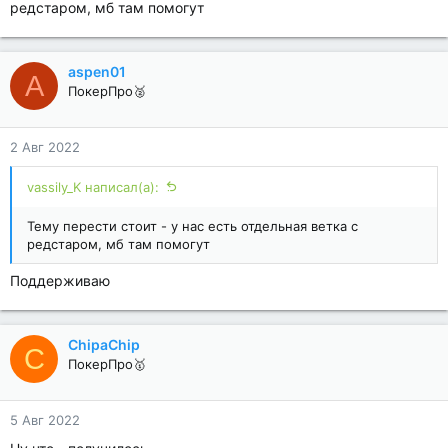
редстаром, мб там помогут
aspen01
A
ПокерПро🥈
2 Авг 2022
vassily_K написал(а):
Тему перести стоит - у нас есть отдельная ветка с
редстаром, мб там помогут
Поддерживаю
ChipaChip
C
ПокерПро🥇
5 Авг 2022