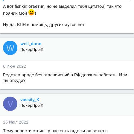
А вот fishkin ответил, но не выделил тебя цитатой) так что
пряник мой
)
Ну да, ВПН в помощь, других аутов нет
well_done
W
ПокерПро🥈
6 Июн 2022
Редстар вроде без ограничений в РФ должен работать. Или
ты откуда?
vassily_K
V
ПокерПро🥈
25 Июл 2022
Тему перести стоит - у нас есть отдельная ветка с