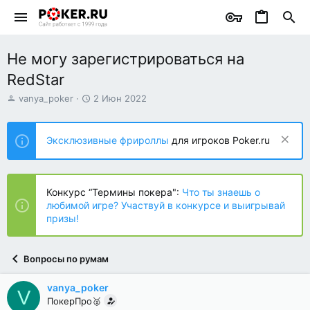
Не могу зарегистрироваться на
RedStar
А
Д
vanya_poker
2 Июн 2022
в
а
т
т
о
а
Эксклюзивные фрироллы
для игроков Poker.ru
р
н
т
а
е
ч
м
а
Конкурс “Термины покера":
Что ты знаешь о
ы
л
любимой игре? Участвуй в конкурсе и выигрывай
а
призы!
Вопросы по румам
vanya_poker
V
ПокерПро🥈