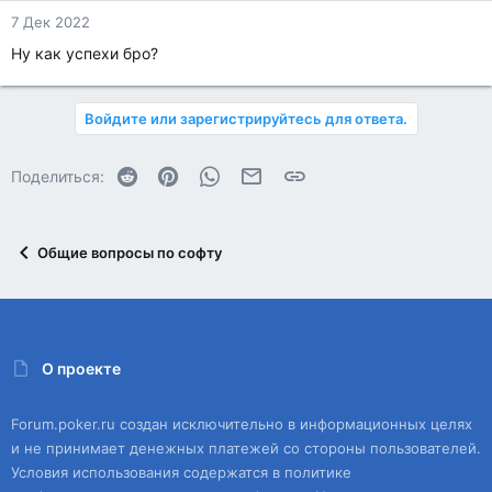
7 Дек 2022
Ну как успехи бро?
Войдите или зарегистрируйтесь для ответа.
Reddit
Pinterest
WhatsApp
Электронная почта
Ссылка
Поделиться:
Общие вопросы по софту
О проекте
Forum.poker.ru создан исключительно в информационных целях
и не принимает денежных платежей со стороны пользователей.
Условия использования содержатся в политике