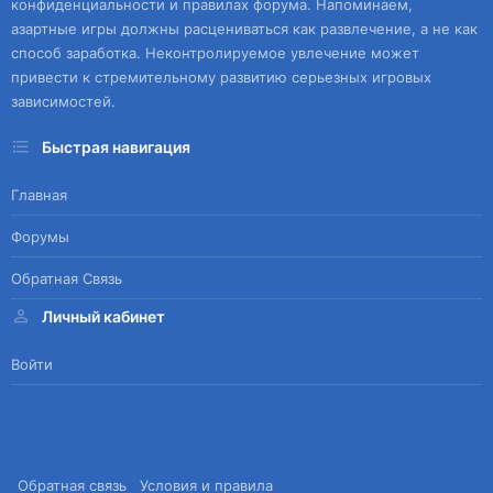
конфиденциальности и правилах форума. Напоминаем,
азартные игры должны расцениваться как развлечение, а не как
способ заработка. Неконтролируемое увлечение может
привести к стремительному развитию серьезных игровых
зависимостей.
Быстрая навигация
Главная
Форумы
Обратная Связь
Личный кабинет
Войти
Обратная связь
Условия и правила