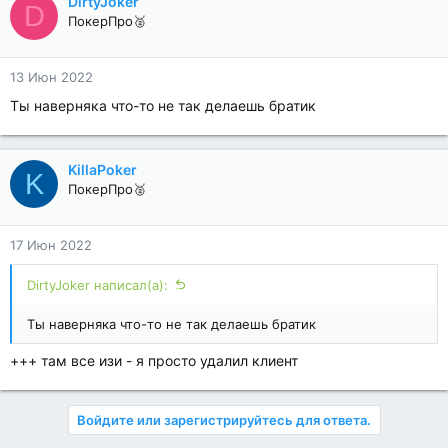
DirtyJoker
D
ПокерПро🥈
13 Июн 2022
Ты наверняка что-то не так делаешь братик
KillaPoker
K
ПокерПро🥈
17 Июн 2022
DirtyJoker написал(а):
Ты наверняка что-то не так делаешь братик
+++ там все изи - я просто удалил клиент
Войдите или зарегистрируйтесь для ответа.