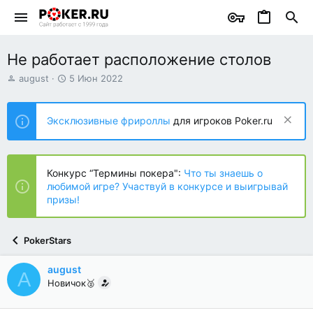
Не работает расположение столов
А
Д
august
5 Июн 2022
в
а
т
т
о
а
Эксклюзивные фрироллы
для игроков Poker.ru
р
н
т
а
е
ч
м
а
Конкурс “Термины покера":
Что ты знаешь о
ы
л
любимой игре? Участвуй в конкурсе и выигрывай
а
призы!
PokerStars
august
A
Новичок🥈