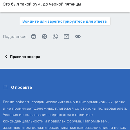
Это был такой рум, до черной пятницы
Войдите или зарегистрируйтесь для ответа.
Reddit
Pinterest
WhatsApp
Электронная почта
Ссылка
Поделиться:
Правила покера
О проекте
Forum.poker.ru создан исключительно в информационных целях
и не принимает денежных платежей со стороны пользователей.
Условия использования содержатся в политике
конфиденциальности и правилах форума. Напоминаем,
азартные игры должны расцениваться как развлечение, а не как