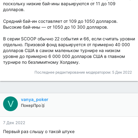
поскольку низкие бай-ины варьируются от 11 до 109
долларов.
Средний бай-ин составляет от 109 до 1050 долларов.
Высокие бай-ины — от 1050 до 10 300 долларов.
В серии SCOOP обычно 22 события и 66, если считать уровни
отдельно. Призовой фонд варьируется от примерно 40 000
долларов США в самом маленьком турнире на низком
уровне до примерно 6 000 000 долларов США в главном
турнире по безлимитному Холдему.
Последнее редактирование модератором:
5 Дек 2022
vanya_poker
V
ПокерПро🥈
7 Дек 2022
Первый раз слышу о такой штуке