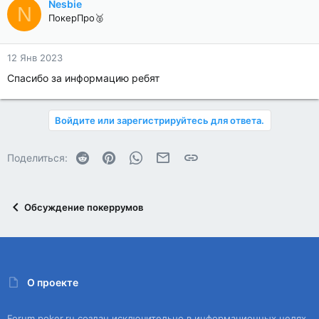
Nesbie
N
ПокерПро🥈
12 Янв 2023
Спасибо за информацию ребят
Войдите или зарегистрируйтесь для ответа.
Reddit
Pinterest
WhatsApp
Электронная почта
Ссылка
Поделиться:
Обсуждение покеррумов
О проекте
Forum.poker.ru создан исключительно в информационных целях