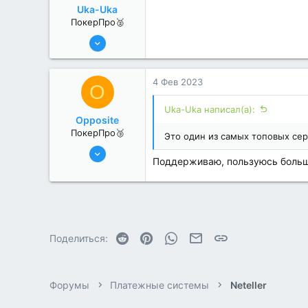
Uka-Uka
ПокерПро🥈
25 Июл 2022
256
1
4 Фев 2023
O
Uka-Uka написал(а):
Opposite
ПокерПро🥉
Это один из самых топовых сер
25 Июл 2022
Поддерживаю, пользуюсь больш
205
2
Reddit
Pinterest
WhatsApp
Электронная почта
Ссылка
Поделиться:
Форумы
Платежные системы
Neteller