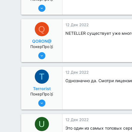
25 Июл 2022
245
0
12 Дек 2022
Q
NETELLER существует уже много
QORON@
ПокерПро🥉
25 Июл 2022
248
0
12 Дек 2022
T
Однозначно да. Смотри лицензии
Terrorist
ПокерПро🥉
25 Июл 2022
236
0
12 Дек 2022
U
Это один из самых топовых сер