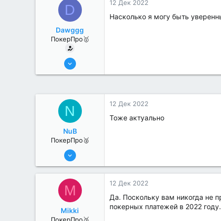
12 Дек 2022
D
Насколько я могу быть уверенн
Dawggg
ПокерПро🥇
25 Июл 2022
435
1
12 Дек 2022
N
Тоже актуально
NuB
ПокерПро🥈
25 Июл 2022
285
2
12 Дек 2022
M
Да. Поскольку вам никогда не 
покерных платежей в 2022 году.
Mikki
ПокерПро🥉