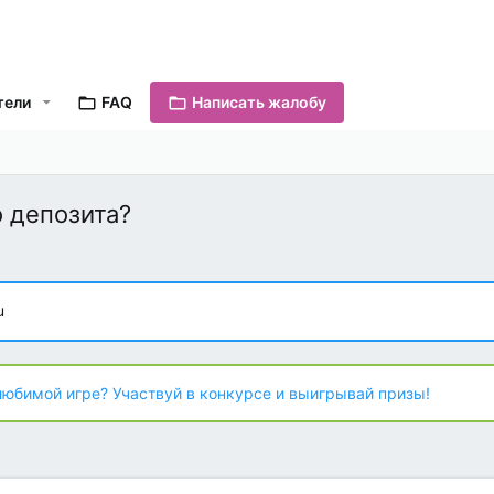
тели
FAQ
Написать жалобу
о депозита?
u
любимой игре? Участвуй в конкурсе и выигрывай призы!