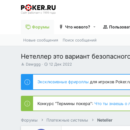
Форумы
Что нового?
Пользова
Новые сообщения
Поиск сообщений
Нетеллер это вариант безопасног
А
Д
Dawggg
12 Дек 2022
в
а
т
т
о
а
Эксклюзивные фрироллы
для игроков Poker.r
р
н
т
а
е
ч
м
а
Конкурс “Термины покера":
Что ты знаешь о 
ы
л
а
Форумы
Платежные системы
Neteller