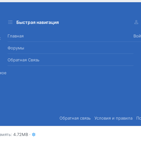
Быстрая навигация
Главная
Вой
х
Форумы
Обратная Связь
мое
Обратная связь
Условия и правила
П
амять
4.72MB