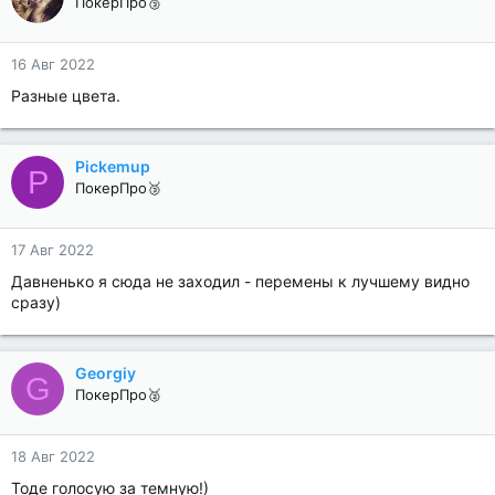
ПокерПро🥉
16 Авг 2022
Разные цвета.
Pickemup
P
ПокерПро🥉
17 Авг 2022
Давненько я сюда не заходил - перемены к лучшему видно
сразу)
Georgiy
G
ПокерПро🥈
18 Авг 2022
Тоде голосую за темную!)