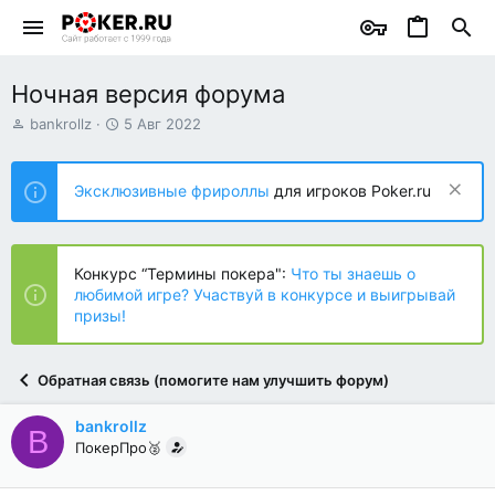
Ночная версия форума
А
Д
bankrollz
5 Авг 2022
в
а
т
т
о
а
Эксклюзивные фрироллы
для игроков Poker.ru
р
н
т
а
е
ч
м
а
Конкурс “Термины покера":
Что ты знаешь о
ы
л
любимой игре? Участвуй в конкурсе и выигрывай
а
призы!
Обратная связь (помогите нам улучшить форум)
bankrollz
B
ПокерПро🥈