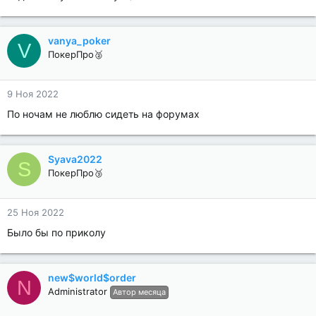
vanya_poker
V
ПокерПро🥈
9 Ноя 2022
По ночам не люблю сидеть на форумах
Syava2022
S
ПокерПро🥉
25 Ноя 2022
Было бы по приколу
new$world$order
N
Administrator
Автор месяца