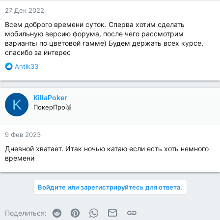
27 Дек 2022
Всем доброго времени суток. Сперва хотим сделать
мобильную версию форума, после чего рассмотрим
варианты по цветовой гамме) Будем держать всех курсе,
спасибо за интерес
Р
Antik33
е
а
к
KillaPoker
K
ц
ПокерПро🥈
и
и
:
9 Фев 2023
Дневной хватает. Итак ночью катаю если есть хоть немного
времени
Войдите или зарегистрируйтесь для ответа.
Reddit
Pinterest
WhatsApp
Электронная почта
Ссылка
Поделиться: