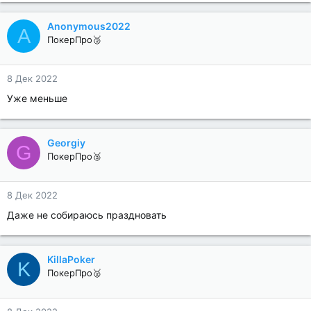
Anonymous2022
A
ПокерПро🥈
8 Дек 2022
Уже меньше
Georgiy
G
ПокерПро🥈
8 Дек 2022
Даже не собираюсь праздновать
KillaPoker
K
ПокерПро🥈