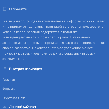
О проекте
Forum.poker.ru создан исключительно в информационных целях
и не принимает денежных платежей со стороны пользователей.
Условия использования содержатся в политике
конфиденциальности и правилах форума. Напоминаем,
азартные игры должны расцениваться как развлечение, а не как
способ заработка. Неконтролируемое увлечение может
привести к стремительному развитию серьезных игровых
зависимостей.
Быстрая навигация
Главная
Форумы
Обратная Связь
Личный кабинет