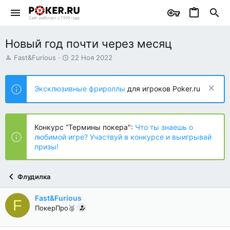
Новый год почти через месяц
А
Д
Fast&Furious
22 Ноя 2022
в
а
т
т
о
а
Эксклюзивные фрироллы
для игроков Poker.ru
р
н
т
а
е
ч
м
а
Конкурс “Термины покера":
Что ты знаешь о
ы
л
любимой игре? Участвуй в конкурсе и выигрывай
а
призы!
Флудилка
Fast&Furious
F
ПокерПро🥈