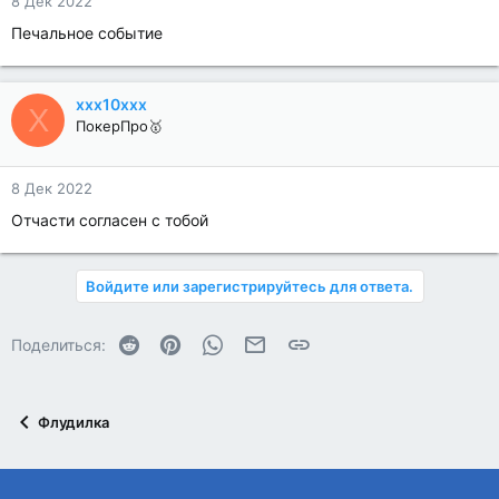
8 Дек 2022
Печальное событие
xxx10xxx
X
ПокерПро🥇
8 Дек 2022
Отчасти согласен с тобой
Войдите или зарегистрируйтесь для ответа.
Reddit
Pinterest
WhatsApp
Электронная почта
Ссылка
Поделиться:
Флудилка