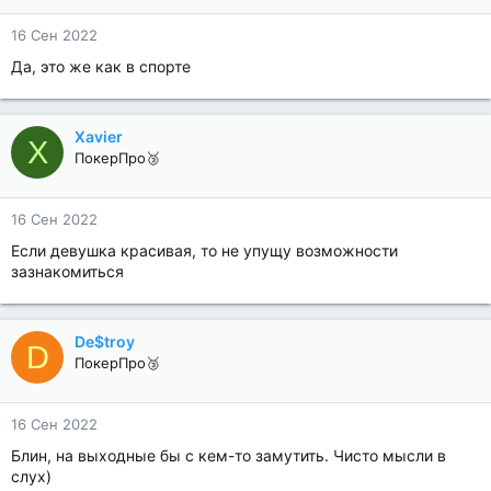
16 Сен 2022
Да, это же как в спорте
Xavier
X
ПокерПро🥉
16 Сен 2022
Если девушка красивая, то не упущу возможности
зазнакомиться
De$troy
D
ПокерПро🥉
16 Сен 2022
Блин, на выходные бы с кем-то замутить. Чисто мысли в
слух)