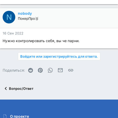
nobody
N
ПокерПро🥉
16 Сен 2022
Нужно контролировать себя, вы че парни.
Войдите или зарегистрируйтесь для ответа.
Reddit
Pinterest
WhatsApp
Электронная почта
Ссылка
Поделиться:
Вопрос/Ответ
О проекте