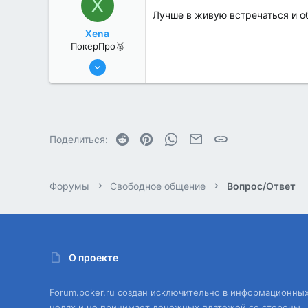
X
Лучше в живую встречаться и 
Xena
ПокерПро🥈
25 Июл 2022
397
0
Reddit
Pinterest
WhatsApp
Электронная почта
Ссылка
Поделиться:
Форумы
Свободное общение
Вопрос/Ответ
О проекте
Forum.poker.ru создан исключительно в информационны
целях и не принимает денежных платежей со стороны