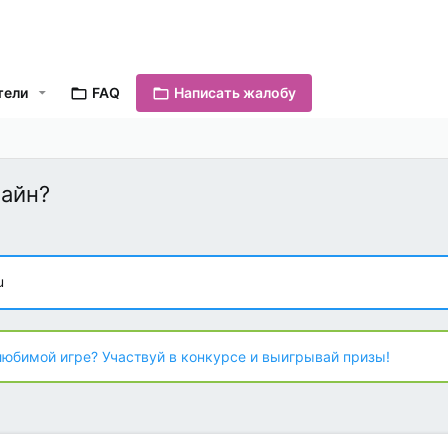
тели
FAQ
Написать жалобу
лайн?
u
любимой игре? Участвуй в конкурсе и выигрывай призы!