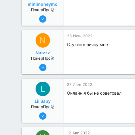
minimoneymo
ПокерПро🥈
8 Июн 2022
331
0
23 Июн 2022
N
Стукни в личку мне
Nutzzz
ПокерПро🥇
8 Июн 2022
477
4
27 Июн 2022
L
Онлайн я бы не советовал
Lil Baby
ПокерПро🥈
8 Июн 2022
364
1
12 Авг 2022