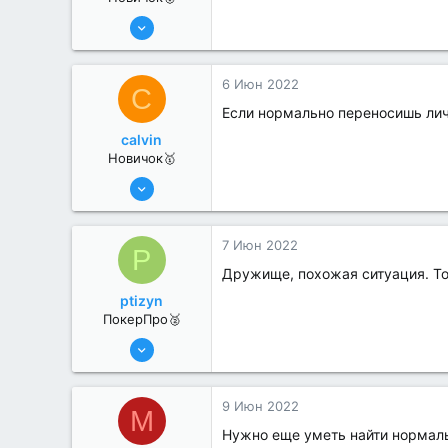
2 Июн 2022
10
0
6 Июн 2022
C
Если нормально переносишь лич
calvin
Новичок🥇
4 Июн 2022
11
0
7 Июн 2022
P
Дружище, похожая ситуация. То
ptizyn
ПокерПро🥈
6 Июн 2022
281
0
9 Июн 2022
M
Нужно еще уметь найти нормаль