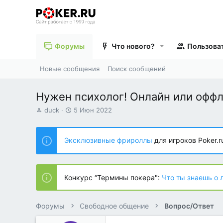
Форумы
Что нового?
Пользова
Новые сообщения
Поиск сообщений
Нужен психолог! Онлайн или офф
А
Д
duck
5 Июн 2022
в
а
т
т
о
а
Эксклюзивные фрироллы
для игроков Poker.r
р
н
т
а
е
ч
м
а
Конкурс “Термины покера":
Что ты знаешь о 
ы
л
а
Форумы
Свободное общение
Вопрос/Ответ