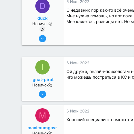
5 Июн 2022
D
С недавних пор как-то всё очень
Мне нужна помощь, но вот пока
duck
Мне кажется, разницы нет. Но м
Новичок🥈
2 Июн 2022
5
0
6 Июн 2022
I
Ой друже, онлайн-психологам н
что можешь постреться в КС и тд
ignat-pirat
Новичок🥈
4 Июн 2022
7
0
6 Июн 2022
M
Хороший специалист поможет и 
maximumgavr
Новичок🥇