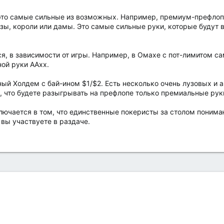
это самые сильные из возможных. Например, премиум-префлоп
зы, короли или дамы. Это самые сильные руки, которые будут 
я, в зависимости от игры. Например, в Омахе с пот-лимитом с
ной руки AAxx.
ый Холдем с бай-ином $1/$2. Есть несколько очень лузовых и 
, что будете разыгрывать на префлопе только премиальные рук
лючается в том, что единственные покеристы за столом понимаю
 вы участвуете в раздаче.