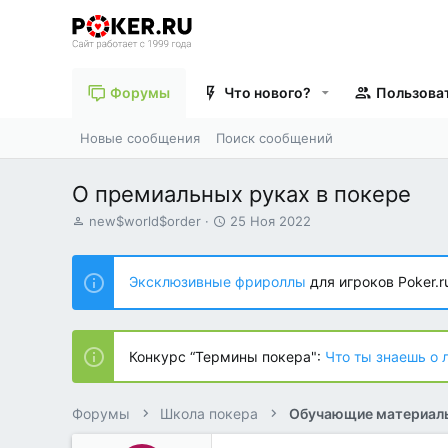
Форумы
Что нового?
Пользова
Новые сообщения
Поиск сообщений
О премиальных руках в покере
А
Д
new$world$order
25 Ноя 2022
в
а
т
т
о
а
Эксклюзивные фрироллы
для игроков Poker.r
р
н
т
а
е
ч
м
а
Конкурс “Термины покера":
Что ты знаешь о 
ы
л
а
Форумы
Школа покера
Обучающие материал