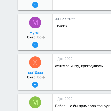
6 Июн 2022
334
2
30 Ноя 2022
M
Thanks
Myron
ПокерПро🥈
8 Июн 2022
331
3
1 Дек 2022
X
сенкс за инфу, пригодилась
xxx10xxx
ПокерПро🥇
13 Июн 2022
433
1
1 Дек 2022
M
Побольше бы примеров топ рук