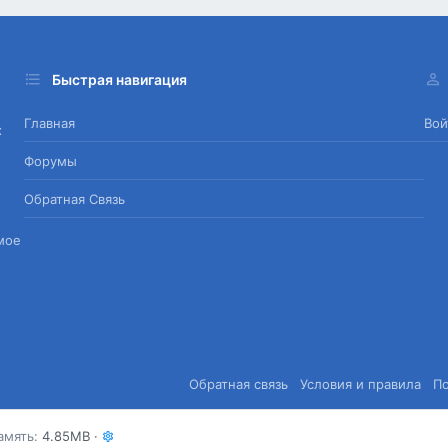
Быстрая навигация
Главная
Вой
х
Форумы
Обратная Связь
мое
Обратная связь
Условия и правила
П
амять
4.85MB