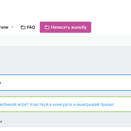
тели
FAQ
Написать жалобу
u
любимой игре? Участвуй в конкурсе и выигрывай призы!
ы