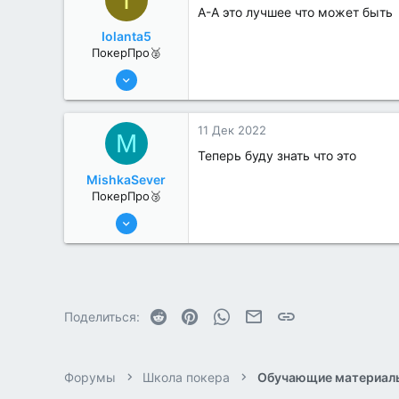
А-А это лучшее что может быть
Iolanta5
ПокерПро🥈
13 Июн 2022
280
1
11 Дек 2022
M
Теперь буду знать что это
MishkaSever
ПокерПро🥉
17 Авг 2022
200
0
Reddit
Pinterest
WhatsApp
Электронная почта
Ссылка
Поделиться:
Форумы
Школа покера
Обучающие материал