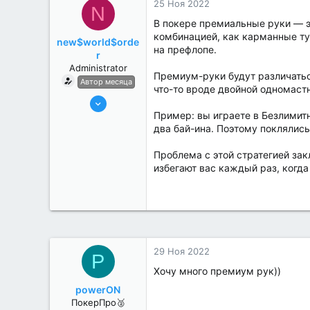
25 Ноя 2022
N
В покере премиальные руки — 
комбинацией, как карманные ту
new$world$orde
на префлопе.
r
Administrator
Премиум-руки будут различатьс
Автор месяца
что-то вроде двойной одномаст
27 Май 2022
Пример: вы играете в Безлимитн
3,039
два бай-ина. Поэтому поклялись
184
Проблема с этой стратегией зак
избегают вас каждый раз, когда
29 Ноя 2022
P
Хочу много премиум рук))
powerON
ПокерПро🥈