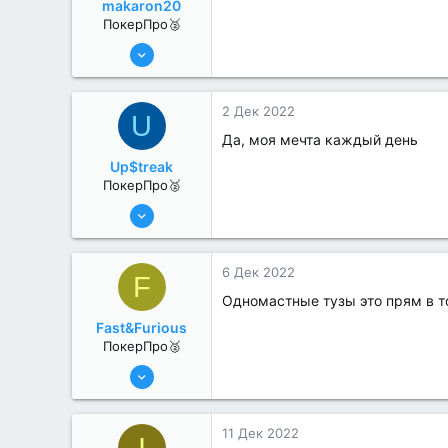
makaron20
ПокерПро🥈
13 Июн 2022
351
0
2 Дек 2022
U
Да, моя мечта каждый день
Up$treak
ПокерПро🥈
17 Авг 2022
279
2
6 Дек 2022
F
Одномастные тузы это прям в т
Fast&Furious
ПокерПро🥈
6 Июн 2022
363
2
11 Дек 2022
I