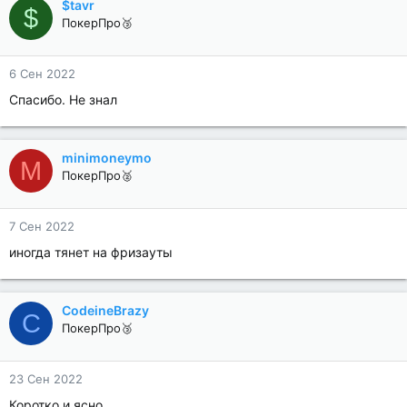
$tavr
$
ПокерПро🥉
6 Сен 2022
Спасибо. Не знал
minimoneymo
M
ПокерПро🥈
7 Сен 2022
иногда тянет на фризауты
CodeineBrazy
C
ПокерПро🥉
23 Сен 2022
Коротко и ясно