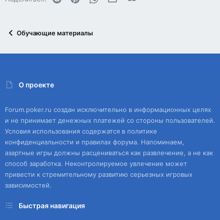
Обучающие материалы
О проекте
Forum.poker.ru создан исключительно в информационных целях
и не принимает денежных платежей со стороны пользователей.
Условия использования содержатся в политике
конфиденциальности и правилах форума. Напоминаем,
азартные игры должны расцениваться как развлечение, а не как
способ заработка. Неконтролируемое увлечение может
привести к стремительному развитию серьезных игровых
зависимостей.
Быстрая навигация