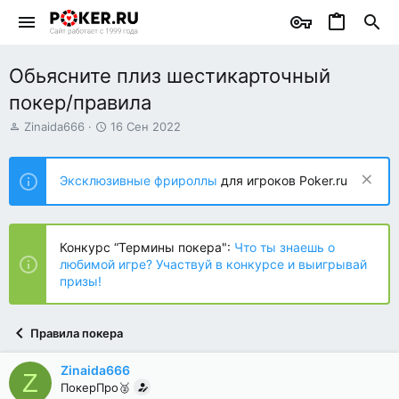
Обьясните плиз шестикарточный
покер/правила
А
Д
Zinaida666
16 Сен 2022
в
а
т
т
о
а
Эксклюзивные фрироллы
для игроков Poker.ru
р
н
т
а
е
ч
м
а
Конкурс “Термины покера":
Что ты знаешь о
ы
л
любимой игре? Участвуй в конкурсе и выигрывай
а
призы!
Правила покера
Zinaida666
Z
ПокерПро🥈