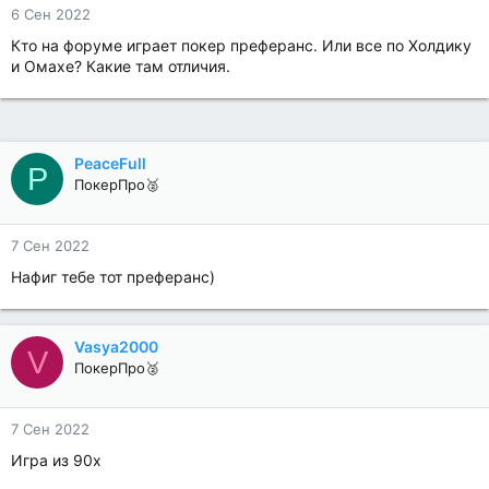
6 Сен 2022
Кто на форуме играет покер преферанс. Или все по Холдику
и Омахе? Какие там отличия.
PeaceFull
P
ПокерПро🥈
7 Сен 2022
Нафиг тебе тот преферанс)
Vasya2000
V
ПокерПро🥈
7 Сен 2022
Игра из 90х