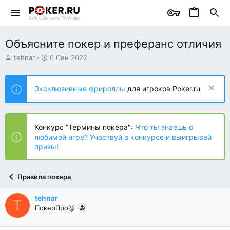
Объясните покер и преферанс отличия
А
Д
tehnar
6 Сен 2022
в
а
т
т
о
а
Эксклюзивные фрироллы
для игроков Poker.ru
р
н
т
а
е
ч
м
а
Конкурс “Термины покера":
Что ты знаешь о
ы
л
любимой игре? Участвуй в конкурсе и выигрывай
а
призы!
Правила покера
tehnar
T
ПокерПро🥈