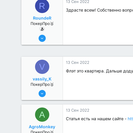
13 Сен 2022
R
Здрасте всем! Собственно вопрос
RoundeR
ПокерПро🥈
6 Июн 2022
311
2
13 Сен 2022
V
Флэт это квартира. Дальше дод
vassily_K
ПокерПро🥈
6 Июн 2022
331
2
13 Сен 2022
A
Статья есть на нашем сайте -
ht
AgroMonkey
ПокерПро🥈