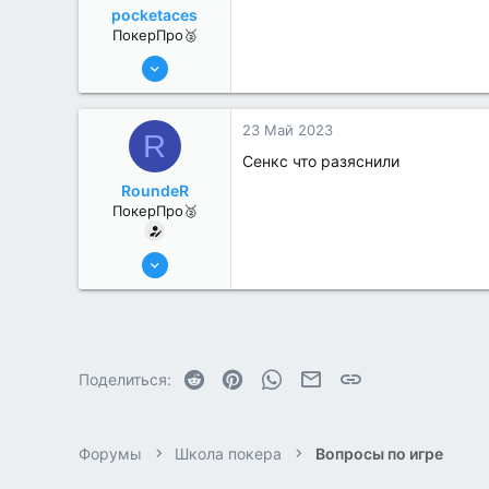
pocketaces
ПокерПро🥈
6 Июн 2022
386
3
23 Май 2023
R
Сенкс что разяснили
RoundeR
ПокерПро🥈
6 Июн 2022
311
2
Reddit
Pinterest
WhatsApp
Электронная почта
Ссылка
Поделиться:
Форумы
Школа покера
Вопросы по игре