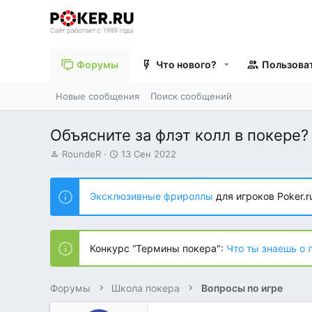
Форумы
Что нового?
Пользова
Новые сообщения
Поиск сообщений
Объясните за флэт колл в покере?
А
Д
RoundeR
13 Сен 2022
в
а
т
т
о
а
Эксклюзивные фрироллы
для игроков Poker.r
р
н
т
а
е
ч
м
а
Конкурс “Термины покера":
Что ты знаешь о 
ы
л
а
Форумы
Школа покера
Вопросы по игре