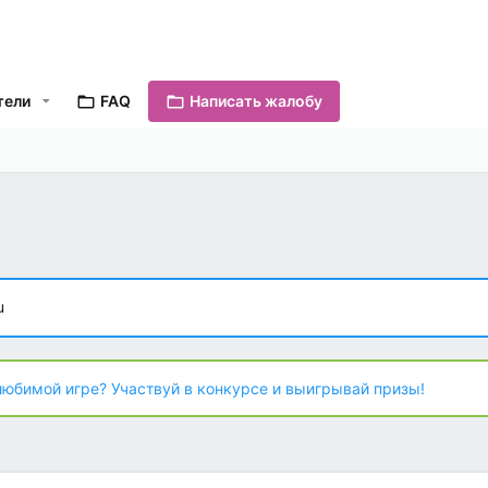
тели
FAQ
Написать жалобу
u
любимой игре? Участвуй в конкурсе и выигрывай призы!