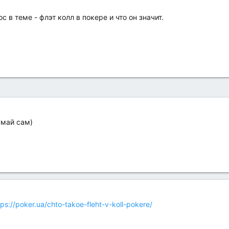
 в теме - флэт колл в покере и что он значит.
умай сам)
tps://poker.ua/chto-takoe-fleht-v-koll-pokere/