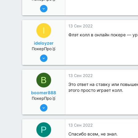
6 Июн 2022
318
2
13 Сен 2022
I
Флэт колл в онлайн покере — ур
ideloyzer
ПокерПро🥈
6 Июн 2022
352
0
13 Сен 2022
B
Это ответ на ставку или повыше
этого просто играет колл.
boomer888
ПокерПро🥈
6 Июн 2022
368
0
13 Сен 2022
P
Спасибо всем, не знал.