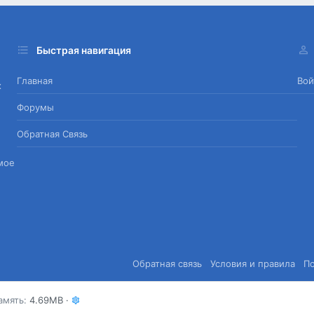
Быстрая навигация
Главная
Вой
х
Форумы
Обратная Связь
мое
Обратная связь
Условия и правила
П
амять
4.69MB