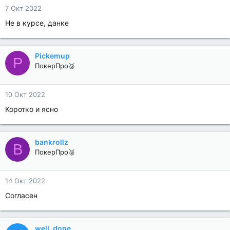
7 Окт 2022
Не в курсе, данке
Pickemup
P
ПокерПро🥉
10 Окт 2022
Коротко и ясно
bankrollz
B
ПокерПро🥈
14 Окт 2022
Согласен
well_done