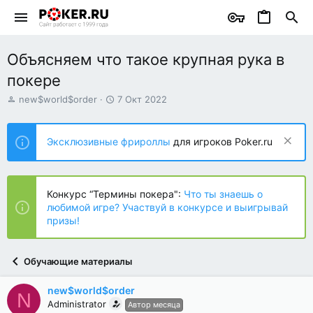
Объясняем что такое крупная рука в
покере
А
Д
new$world$order
7 Окт 2022
в
а
т
т
о
а
Эксклюзивные фрироллы
для игроков Poker.ru
р
н
т
а
е
ч
м
а
Конкурс “Термины покера":
Что ты знаешь о
ы
л
любимой игре? Участвуй в конкурсе и выигрывай
а
призы!
Обучающие материалы
new$world$order
N
Administrator
Автор месяца