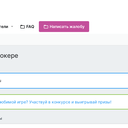
тели
FAQ
Написать жалобу
покере
u
любимой игре? Участвуй в конкурсе и выигрывай призы!
ы