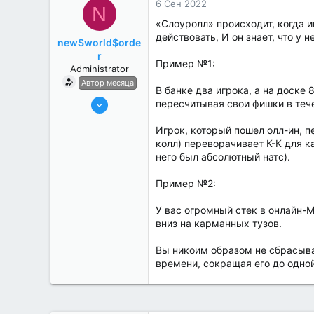
6 Сен 2022
N
«Слоуролл» происходит, когда и
действовать, И он знает, что у н
new$world$orde
r
Пример №1:
Administrator
Автор месяца
В банке два игрока, а на доске 
27 Май 2022
пересчитывая свои фишки в тече
3,039
Игрок, который пошел олл-ин, п
184
колл) переворачивает К-К для к
него был абсолютный натс).
Пример №2:
У вас огромный стек в онлайн-М
вниз на карманных тузов.
Вы никоим образом не сбрасывае
времени, сокращая его до одной