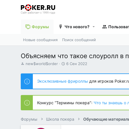
Форумы
Что нового?
Пользова
Новые сообщения
Поиск сообщений
Объясняем что такое слоуролл в 
А
Д
new$world$order
6 Сен 2022
в
а
т
т
о
а
Эксклюзивные фрироллы
для игроков Poker.r
р
н
т
а
е
ч
м
а
Конкурс “Термины покера":
Что ты знаешь о 
ы
л
а
Форумы
Школа покера
Обучающие материал