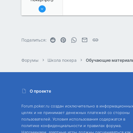
6 Июн 2022
225
1
Reddit
Pinterest
WhatsApp
Электронная почта
Ссылка
Поделиться:
Форумы
Школа покера
Обучающие материал
О проекте
Forum.poker.ru создан исключительно в информационны
целях и не принимает денежных платежей со стороны
пользователей. Условия использования содержатся в
политике конфиденциальности и правилах форума.
Напоминаем, азартные игры должны расцениваться как