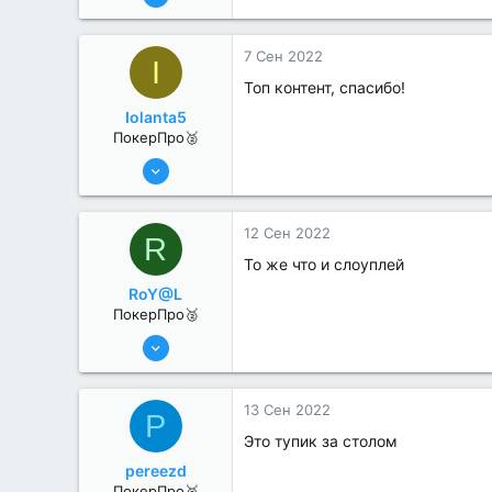
342
1
7 Сен 2022
I
Топ контент, спасибо!
Iolanta5
ПокерПро🥈
13 Июн 2022
280
1
12 Сен 2022
R
То же что и слоуплей
RoY@L
ПокерПро🥈
25 Июл 2022
364
1
13 Сен 2022
P
Это тупик за столом
pereezd
ПокерПро🥉