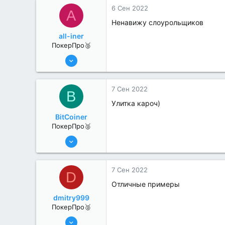
6 Сен 2022
A
Ненавижу слоурольщиков
all-iner
ПокерПро🥈
6 Июн 2022
320
1
7 Сен 2022
B
Улитка кароч)
BitCoiner
ПокерПро🥈
8 Июн 2022
312
0
7 Сен 2022
D
Отличные примеры
dmitry999
ПокерПро🥈
8 Июн 2022