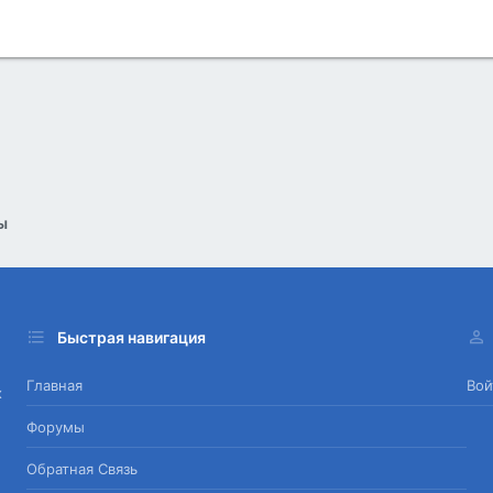
ы
Быстрая навигация
Главная
Вой
х
Форумы
Обратная Связь