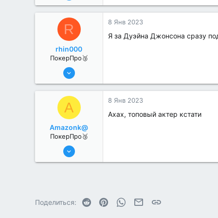
279
2
8 Янв 2023
R
Я за Дуэйна Джонсона сразу по
rhin000
ПокерПро🥉
11 Авг 2022
198
0
8 Янв 2023
A
Ахах, топовый актер кстати
Amazonk@
ПокерПро🥉
17 Авг 2022
192
0
Reddit
Pinterest
WhatsApp
Электронная почта
Ссылка
Поделиться: