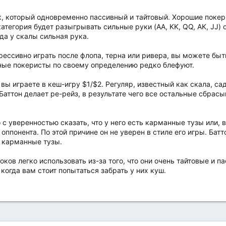
ок, который одновременно пассивный и тайтовый. Хорошие поке
тегория будет разыгрывать сильные руки (AA, KK, QQ, AK, JJ) 
гда у скалы сильная рука.
грессивно играть после флопа, терна или ривера, вы можете быт
ные покеристы по своему определению редко блефуют.
ы играете в кеш-игру $1/$2. Регуляр, известный как скала, сад
 Баттон делает ре-рейз, в результате чего все остальные сбрас
 с уверенностью сказать, что у него есть карманные тузы или,
оппонента. По этой причине он не уверен в стиле его игры. Бат
т карманные тузы.
ков легко использовать из-за того, что они очень тайтовые и п
огда вам стоит попытаться забрать у них куш.