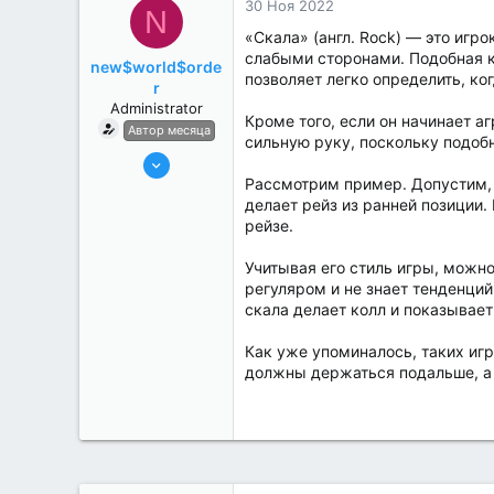
30 Ноя 2022
N
«Скала» (англ. Rock) — это игр
слабыми сторонами. Подобная ка
new$world$orde
позволяет легко определить, ко
r
Administrator
Кроме того, если он начинает а
Автор месяца
сильную руку, поскольку подоб
27 Май 2022
Рассмотрим пример. Допустим, в
3,039
делает рейз из ранней позиции.
184
рейзе.
Учитывая его стиль игры, можно
регуляром и не знает тенденций 
скала делает колл и показывае
Как уже упоминалось, таких игро
должны держаться подальше, а к