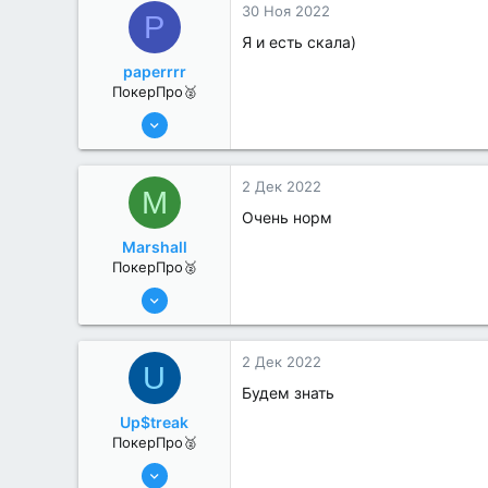
30 Ноя 2022
P
Я и есть скала)
paperrrr
ПокерПро🥈
8 Июн 2022
258
4
2 Дек 2022
M
Очень норм
Marshall
ПокерПро🥈
17 Авг 2022
259
0
2 Дек 2022
U
Будем знать
Up$treak
ПокерПро🥈
17 Авг 2022