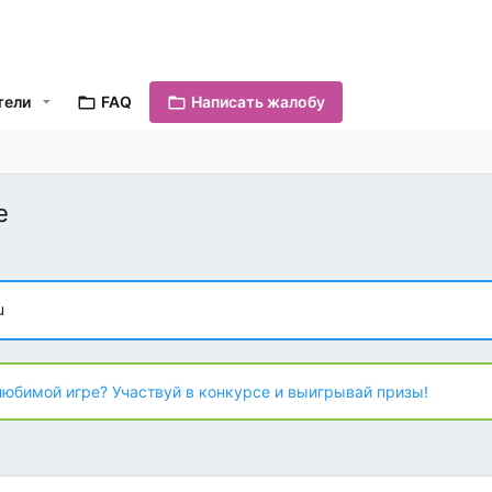
тели
FAQ
Написать жалобу
е
u
любимой игре? Участвуй в конкурсе и выигрывай призы!