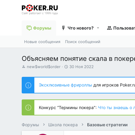
Форумы
Что нового?
Пользова
Новые сообщения
Поиск сообщений
Объясняем понятие скала в покер
А
Д
new$world$order
30 Ноя 2022
в
а
т
т
о
а
Эксклюзивные фрироллы
для игроков Poker.r
р
н
т
а
е
ч
м
а
Конкурс “Термины покера":
Что ты знаешь о 
ы
л
а
Форумы
Школа покера
Базовые стратегии