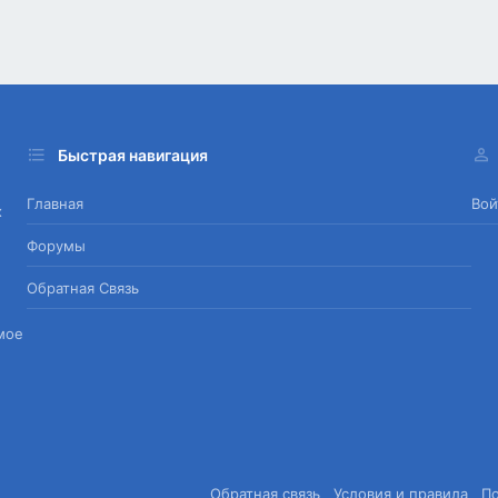
Быстрая навигация
Главная
Вой
х
Форумы
Обратная Связь
мое
Обратная связь
Условия и правила
П