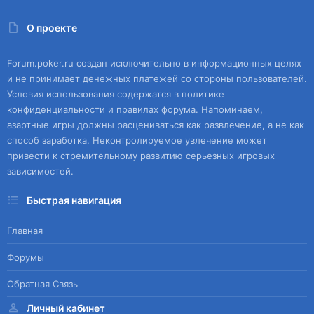
О проекте
Forum.poker.ru создан исключительно в информационных целях
и не принимает денежных платежей со стороны пользователей.
Условия использования содержатся в политике
конфиденциальности и правилах форума. Напоминаем,
азартные игры должны расцениваться как развлечение, а не как
способ заработка. Неконтролируемое увлечение может
привести к стремительному развитию серьезных игровых
зависимостей.
Быстрая навигация
Главная
Форумы
Обратная Связь
Личный кабинет